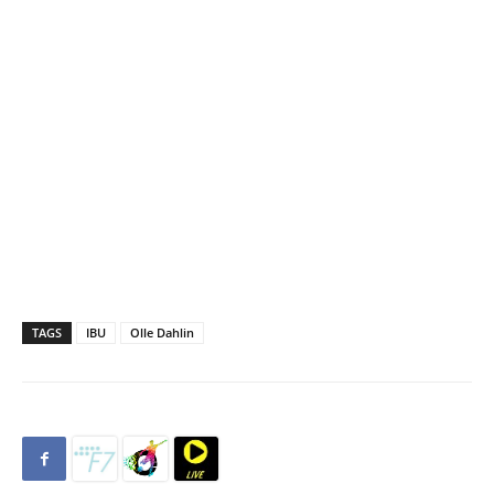
TAGS
IBU
Olle Dahlin