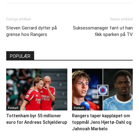
Forrige artikkel
Neste artikkel
Steven Gerrard dytter på
Suksessmanager fant ut han
grense hos Rangers
fikk sparken på TV
POPULÆR
Fotball
Fotball
Tottenham byr 55 millioner
Rangers taper kappløpet om
euro for Andreas Schjelderup
toppmål Jens Hjertø-Dahl og
Jahnoah Markelo