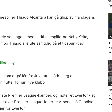
ve
fo
nespiller Thiago Alcantara kan gå glipp av mandagens
hele sesongen, med midtbanespillerne Naby Keita,
F
og Thiago alle ute samtidig på et tidspunkt av
To
Xa
ko
dline day
leren som er på lån fra Juventus pådro seg en
minutter for sin nye klubb.
F
Ne
uf
e siste Premier League-kamper, og møter et Everton-lag
mo
eier over Premier League-lederne Arsenal på Goodison
do
er for Everton.