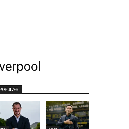
iverpool
POPULÆR
otball
Fotball