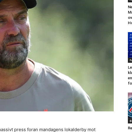
Ne
Ma
ov
H
F
Le
kl
en
fo
B
Re
assivt press foran mandagens lokalderby mot