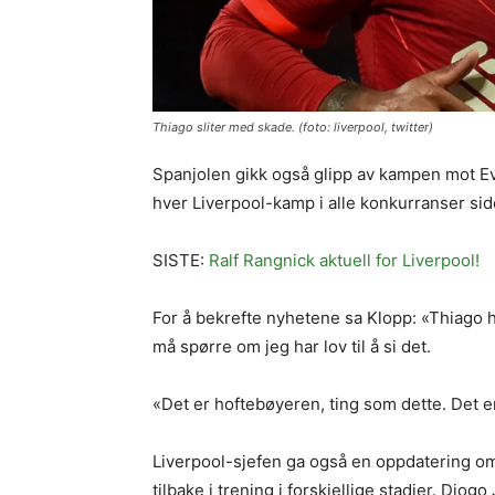
Thiago sliter med skade. (foto: liverpool, twitter)
Spanjolen gikk også glipp av kampen mot Ev
hver Liverpool-kamp i alle konkurranser si
SISTE:
Ralf Rangnick aktuell for Liverpool!
For å bekrefte nyhetene sa Klopp: «Thiago
må spørre om jeg har lov til å si det.
«Det er hoftebøyeren, ting som dette. Det er d
Liverpool-sjefen ga også en oppdatering om 
tilbake i trening i forskjellige stadier. Diog