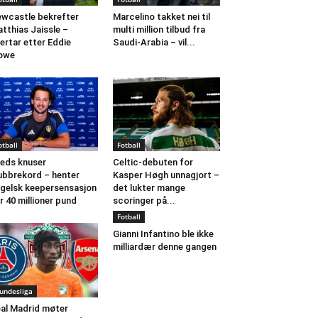
wcastle bekrefter
Marcelino takket nei til
tthias Jaissle –
multi million tilbud fra
ertar etter Eddie
Saudi-Arabia – vil...
owe
otball
Fotball
eds knuser
Celtic-debuten for
ubbrekord – henter
Kasper Høgh unnagjort –
gelsk keepersensasjon
det lukter mange
r 40 millioner pund
scoringer på...
Fotball
Gianni Infantino ble ikke
milliardær denne gangen
undesliga
al Madrid møter