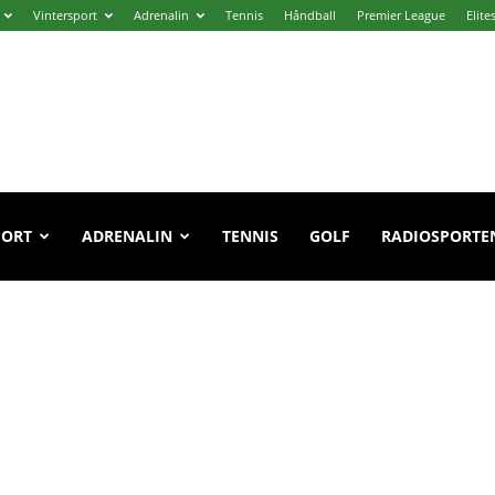
Vintersport
Adrenalin
Tennis
Håndball
Premier League
Elite
PORT
ADRENALIN
TENNIS
GOLF
RADIOSPORTE