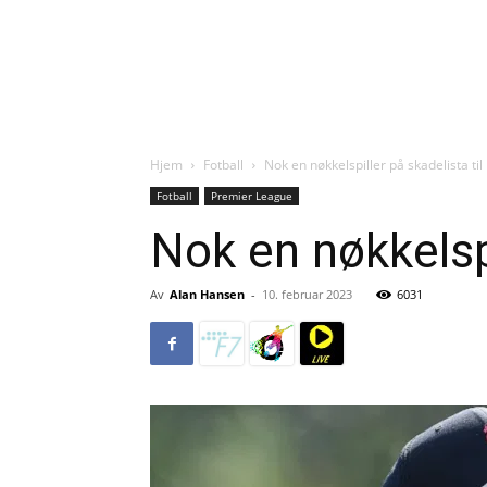
Hjem
Fotball
Nok en nøkkelspiller på skadelista til
Fotball
Premier League
Nok en nøkkelspi
Av
Alan Hansen
-
10. februar 2023
6031