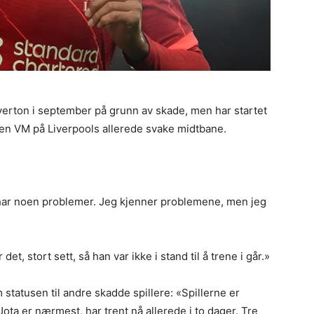
erton i september på grunn av skade, men har startet
den VM på Liverpools allerede svake midtbane.
 har noen problemer. Jeg kjenner problemene, men jeg
et, stort sett, så han var ikke i stand til å trene i går.»
statusen til andre skadde spillere: «Spillerne er
o Jota er nærmest, har trent nå allerede i to dager. Tre