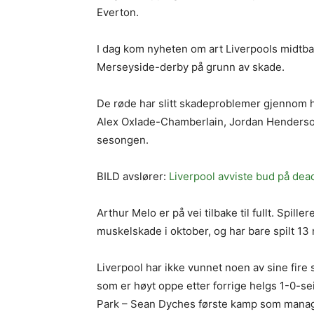
Everton.
I dag kom nyheten om art Liverpools midtba
Merseyside-derby på grunn av skade.
De røde har slitt skadeproblemer gjennom 
Alex Oxlade-Chamberlain, Jordan Henderson 
sesongen.
BILD avslører:
Liverpool avviste bud på dea
Arthur Melo er på vei tilbake til fullt. Spil
muskelskade i oktober, og har bare spilt 13 
Liverpool har ikke vunnet noen av sine fir
som er høyt oppe etter forrige helgs 1-0-s
Park – Sean Dyches første kamp som manag