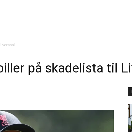
 Liverpool
ller på skadelista til L
F