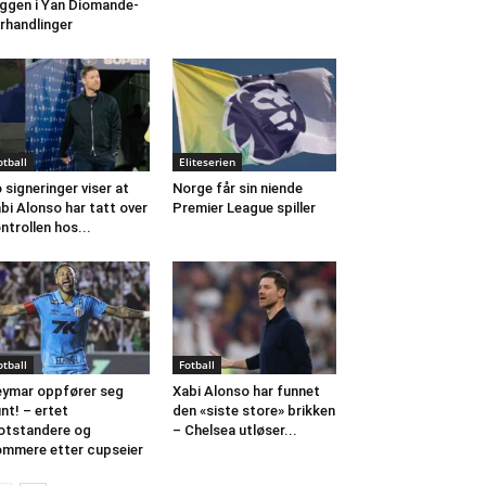
ggen i Yan Diomande-
rhandlinger
otball
Eliteserien
 signeringer viser at
Norge får sin niende
bi Alonso har tatt over
Premier League spiller
ntrollen hos...
otball
Fotball
ymar oppfører seg
Xabi Alonso har funnet
int! – ertet
den «siste store» brikken
tstandere og
– Chelsea utløser...
mmere etter cupseier