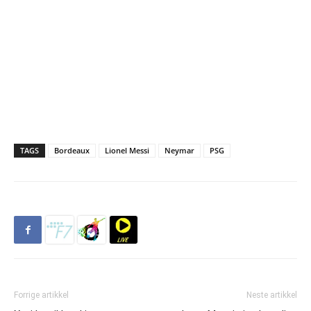
TAGS
Bordeaux
Lionel Messi
Neymar
PSG
Forrige artikkel
Neste artikkel