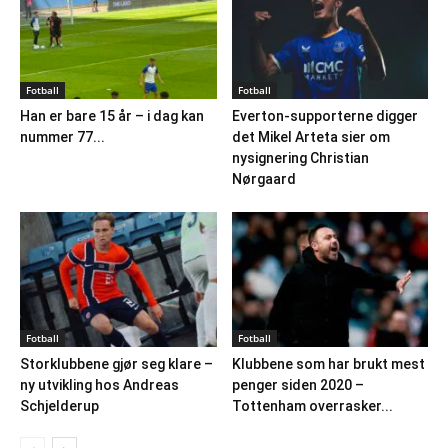
Fotball
Fotball
Han er bare 15 år – i dag kan
Everton-supporterne digger
nummer 77...
det Mikel Arteta sier om
nysignering Christian
Nørgaard
Fotball
Fotball
Storklubbene gjør seg klare –
Klubbene som har brukt mest
ny utvikling hos Andreas
penger siden 2020 –
Schjelderup
Tottenham overrasker...