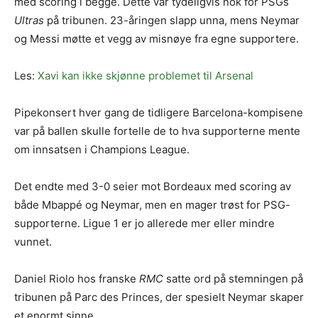
med scoring i begge. Dette var tydeligvis nok for PSGs
Ultras
på tribunen. 23-åringen slapp unna, mens Neymar
og Messi møtte et vegg av misnøye fra egne supportere.
Les:
Xavi kan ikke skjønne problemet til Arsenal
Pipekonsert hver gang de tidligere Barcelona-kompisene
var på ballen skulle fortelle de to hva supporterne mente
om innsatsen i Champions League.
Det endte med 3-0 seier mot Bordeaux med scoring av
både Mbappé og Neymar, men en mager trøst for PSG-
supporterne. Ligue 1 er jo allerede mer eller mindre
vunnet.
Daniel Riolo hos franske
RMC
satte ord på stemningen på
tribunen på Parc des Princes, der spesielt Neymar skaper
et enormt sinne.