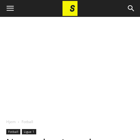
Hjem
Fotball
Fotball
Ligue 1