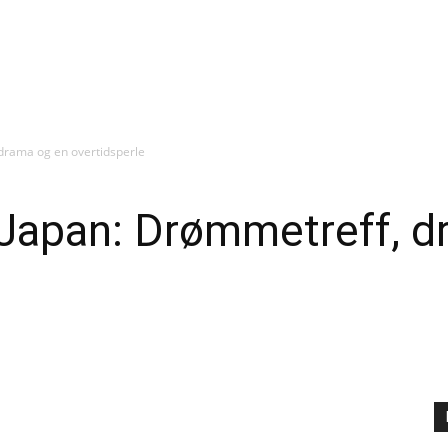
drama og en overtidsperle
Japan: Drømmetreff, d