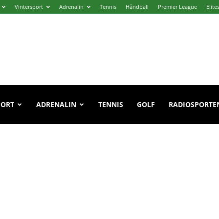
Vintersport
Adrenalin
Tennis
Håndball
Premier League
Elite
PORT
ADRENALIN
TENNIS
GOLF
RADIOSPORTE