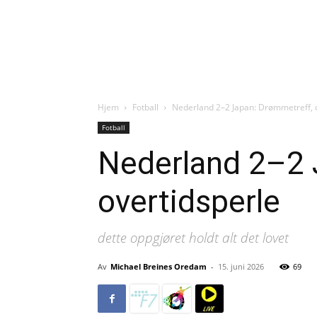
Hjem
Fotball
Nederland 2–2 Japan: Drømmetreff, 
Fotball
Nederland 2–2 
overtidsperle
dette oppgjøret holdt alt det lovet
Av
Michael Breines Oredam
-
15. juni 2026
69