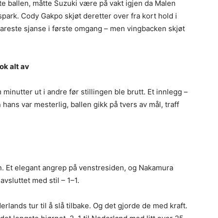
 ballen, måtte Suzuki være på vakt igjen da Malen
spark. Cody Gakpo skjøt deretter over fra kort hold i
areste sjanse i første omgang – men vingbacken skjøt
ok alt av
inutter ut i andre før stillingen ble brutt. Et innlegg –
hans var mesterlig, ballen gikk på tvers av mål, traff
n. Et elegant angrep på venstresiden, og Nakamura
avsluttet med stil – 1–1.
ands tur til å slå tilbake. Og det gjorde de med kraft.