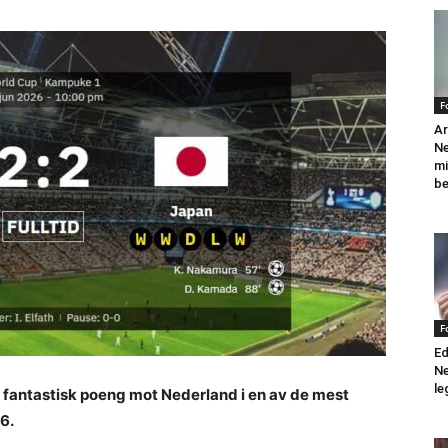
F
Ar
N
mi
be
F
Ed
Ne
le
 fantastisk poeng mot Nederland i en av de mest
6.