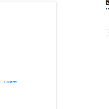
F
Xa
co
 Instagram