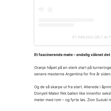
ET INNLEGG DELT AV F
Et fascinerende møte – endelig våknet det t
Oranje håpet på en sterk start på turneringen
senere mesterne Argentina for fire år siden
Og de så skarpe ut fra start. Allerede i åp
Donyell Malen fikk ballen like innenfor sek
meter med rom – og fyrte løs. Zion Suzuki må