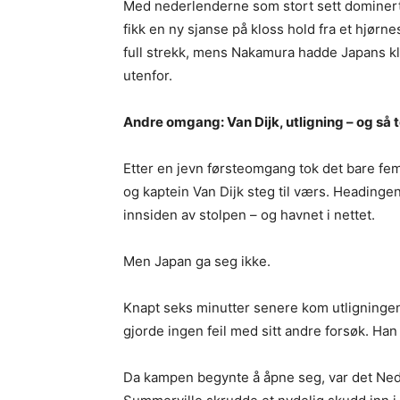
Med nederlenderne som stort sett dominerte
fikk en ny sjanse på kloss hold fra et hjørne
full strekk, mens Nakamura hadde Japans kl
utenfor.
Andre omgang: Van Dijk, utligning – og så t
Etter en jevn førsteomgang tok det bare fem m
og kaptein Van Dijk steg til værs. Headingen 
innsiden av stolpen – og havnet i nettet.
Men Japan ga seg ikke.
Knapt seks minutter senere kom utligninge
gjorde ingen feil med sitt andre forsøk. Han 
Da kampen begynte å åpne seg, var det Nederl