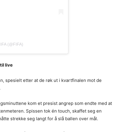
IFA (@FIFA)
il live
, spesielt etter at de røk ut i kvartfinalen mot de
.
ningsminuttene kom et presist angrep som endte med at
stenmeteren. Spissen tok én touch, skaffet seg en
tte strekke seg langt for å slå ballen over mål.