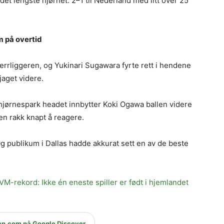
et lengste hjørnet. 2–1 til Nederland med litt over 25
m på overtid
errliggeren, og Yukinari Sugawara fyrte rett i hendene
jaget videre.
t hjørnespark headet innbytter Koki Ogawa ballen videre
en rakk knapt å reagere.
Og publikum i Dallas hadde akkurat sett en av de beste
rekord: Ikke én eneste spiller er født i hjemlandet
en.com på Google Discover