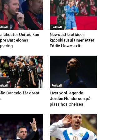
otball
Fotball
nchester United kan
Newcastle utløser
pre Barcelonas
kjøpsklausul timer etter
gnering
Eddie Howe-exit
otball
Fotball
ão Cancelo får grønt
Liverpool-legende
s
Jordan Henderson på
plass hos Chelsea