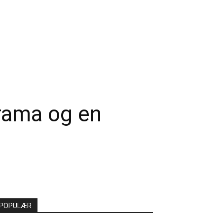
rama og en
POPULÆR