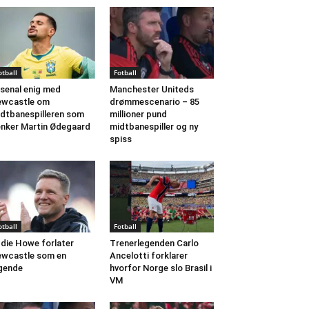
otball
Fotball
senal enig med
Manchester Uniteds
ewcastle om
drømmescenario – 85
dtbanespilleren som
millioner pund
nker Martin Ødegaard
midtbanespiller og ny
spiss
otball
Fotball
die Howe forlater
Trenerlegenden Carlo
wcastle som en
Ancelotti forklarer
gende
hvorfor Norge slo Brasil i
VM