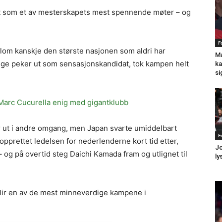
let som et av mesterskapets mest spennende møter – og
F
llom kanskje den største nasjonen som aldri har
Ma
ange peker ut som sensasjonskandidat, tok kampen helt
ka
si
 Marc Cucurella enig med gigantklubb
er ut i andre omgang, men Japan svarte umiddelbart
F
prettet ledelsen for nederlenderne kort tid etter,
Jo
 og på overtid steg Daichi Kamada fram og utlignet til
ly
 blir en av de mest minneverdige kampene i