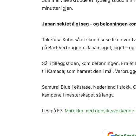
Summerville skrudde et nydelig skudd inn i d
minutter igjen.
Japan nektet å gi seg – og belønningen ko
Takefusa Kubo så et skudd suse like over tv
på Bart Verbruggen. Japan jaget, jaget – og 
Så, i tilleggstiden, kom belønningen. Fra e
til Kamada, som hamret den i mål. Verbrugg
Samurai Blue i ekstase. Nederland i sjokk. 
kampene i mesterskapet så langt.
Les på F7:
Marokko med oppsiktsvekkende VM-
Følg Sport