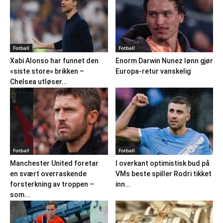
Fotball
Fotball
Xabi Alonso har funnet den
Enorm Darwin Nunez lønn gjør
«siste store» brikken –
Europa-retur vanskelig
Chelsea utløser...
Fotball
Fotball
Manchester United foretar
I overkant optimistisk bud på
en svært overraskende
VMs beste spiller Rodri tikket
forsterkning av troppen –
inn...
som...