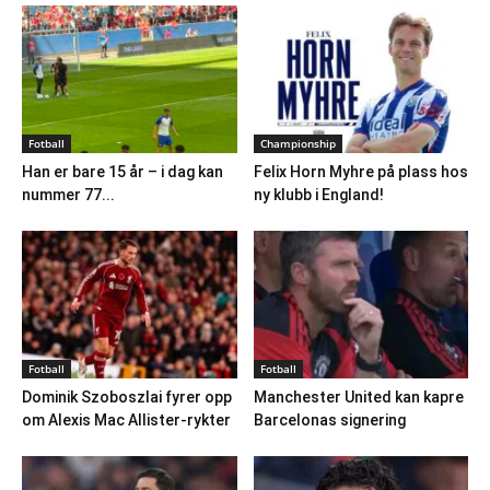
Fotball
Championship
Han er bare 15 år – i dag kan
Felix Horn Myhre på plass hos
nummer 77...
ny klubb i England!
Fotball
Fotball
Dominik Szoboszlai fyrer opp
Manchester United kan kapre
om Alexis Mac Allister-rykter
Barcelonas signering