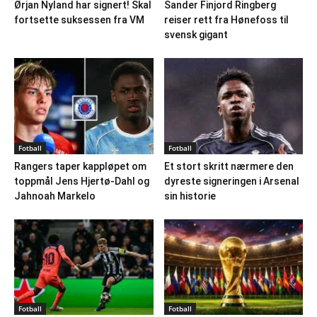
Ørjan Nyland har signert! Skal
Sander Finjord Ringberg
fortsette suksessen fra VM
reiser rett fra Hønefoss til
svensk gigant
Fotball
Fotball
Rangers taper kappløpet om
Et stort skritt nærmere den
toppmål Jens Hjertø-Dahl og
dyreste signeringen i Arsenal
Jahnoah Markelo
sin historie
Fotball
Fotball