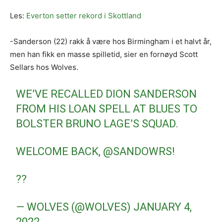
Les:
Everton setter rekord i Skottland
-Sanderson (22) rakk å være hos Birmingham i et halvt år,
men han fikk en masse spilletid, sier en fornøyd Scott
Sellars hos Wolves.
WE’VE RECALLED DION SANDERSON
FROM HIS LOAN SPELL AT BLUES TO
BOLSTER BRUNO LAGE’S SQUAD.
WELCOME BACK,
@SANDOWRS
!
??
— WOLVES (@WOLVES)
JANUARY 4,
2022