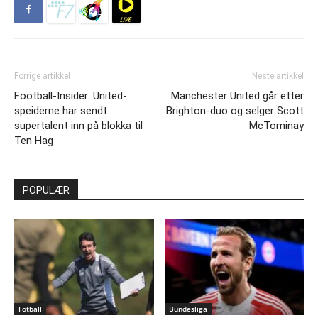
Forrige artikkel
Neste artikkel
Football-Insider: United-
Manchester United går etter
speiderne har sendt
Brighton-duo og selger Scott
supertalent inn på blokka til
McTominay
Ten Hag
POPULÆR
Fotball
Bundesliga