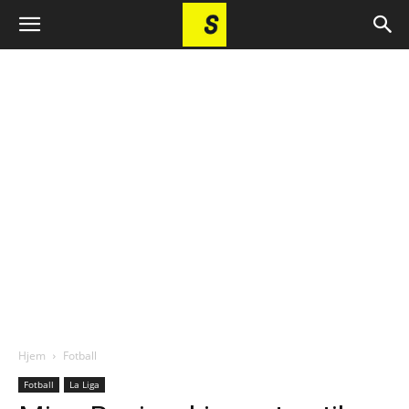
Hjem
Fotball
Fotball
La Liga