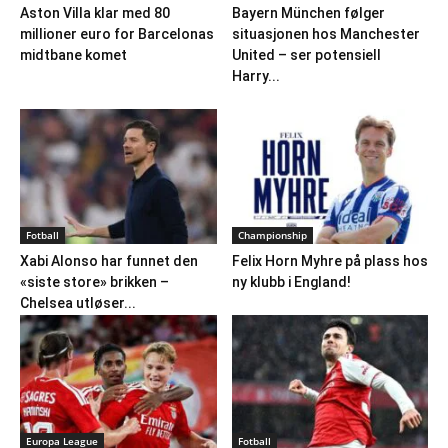
Aston Villa klar med 80
Bayern München følger
millioner euro for Barcelonas
situasjonen hos Manchester
midtbane komet
United – ser potensiell
Harry...
Fotball
Championship
Xabi Alonso har funnet den
Felix Horn Myhre på plass hos
«siste store» brikken –
ny klubb i England!
Chelsea utløser...
Europa League
Fotball