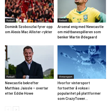
Fotball
Fotball
Dominik Szoboszlai fyrer opp
Arsenal enig med Newcastle
om Alexis Mac Allister-rykter
om midtbanespilleren som
benker Martin Ødegaard
Fotball
Vintersport
Newcastle bekrefter
Hvorfor vintersport
Matthias Jaissle – overtar
fortsetter å vokse i
etter Eddie Howe
popularitet på plattformer
som CrazyTower...