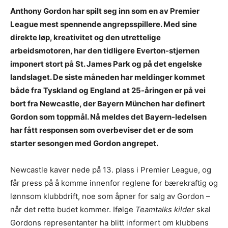
Anthony Gordon har spilt seg inn som en av Premier
League mest spennende angrepsspillere. Med sine
direkte løp, kreativitet og den utrettelige
arbeidsmotoren, har den tidligere Everton-stjernen
imponert stort på St. James Park og på det engelske
landslaget. De siste måneden har meldinger kommet
både fra Tyskland og England at 25-åringen er på vei
bort fra Newcastle, der Bayern München har definert
Gordon som toppmål. Nå meldes det Bayern-ledelsen
har fått responsen som overbeviser det er de som
starter sesongen med Gordon angrepet.
Newcastle kaver nede på 13. plass i Premier League, og
får press på å komme innenfor reglene for bærekraftig og
lønnsom klubbdrift, noe som åpner for salg av Gordon –
når det rette budet kommer. Ifølge
Teamtalks kilder
skal
Gordons representanter ha blitt informert om klubbens