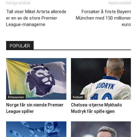
Forrige artikkel
Neste artikkel
Tall viser Mikel Arteta allerede
Forsøker å friste Bayern
er en av de store Premier
München med 150 millioner
League-managerne
euro
POPULÆR
Eliteserien
Fotball
Norge får sin niende Premier
Chelsea-stjerne Mykhailo
League spiller
Mudryk får spille igjen