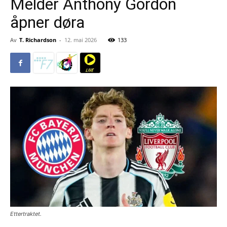
Melder Anthony Gordon
åpner døra
Av
T. Richardson
-
12. mai 2026
133
Ettertraktet.