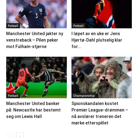
Fotball
Fotball
Manchester United jakter ny
I løpet av en uke er Jens
venstreback – Pilen peker
Hjertø-Dahl plutselig klar
mot Fulham-stjerne
for...
Fotball
Championship
Manchester United banker
Spionskandalen kostet
på: Newcastle har bestemt
Premier League-drømmen –
seg om Lewis Hall
nå avslører treneren det
mørke etterspillet