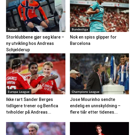
Fotball
Bundesliga
Storklubbene gjør seg klare –
Nok en spiss glipper for
ny utvikling hos Andreas
Barcelona
Schjelderup
Europa League
Champions League
Ikke rart Sander Berges
Jose Mourinho sendte
tidligere trener og Benfica
endelig en unnskyldning –
tviholder på Andreas...
flere tiår etter tidenes...