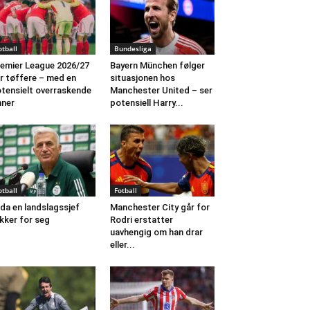
otball
Bundesliga
emier League 2026/27
Bayern München følger
ir tøffere – med en
situasjonen hos
tensielt overraskende
Manchester United – ser
nner
potensiell Harry...
otball
Fotball
da en landslagssjef
Manchester City går for
kker for seg
Rodri erstatter
uavhengig om han drar
eller...