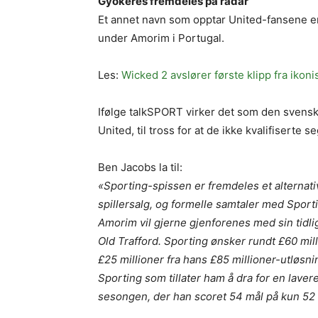
Gyökeres fremdeles på radar
Et annet navn som opptar United-fansene er 
under Amorim i Portugal.
Les:
Wicked 2 avslører første klipp fra ikonis
Ifølge talkSPORT virker det som den svensk
United, til tross for at de ikke kvalifiserte s
Ben Jacobs la til:
«Sporting-spissen er fremdeles et alternat
spillersalg, og formelle samtaler med Sport
Amorim vil gjerne gjenforenes med sin tidlig
Old Trafford. Sporting ønsker rundt £60 mil
£25 millioner fra hans £85 millioner-utløsn
Sporting som tillater ham å dra for en lavere 
sesongen, der han scoret 54 mål på kun 52 