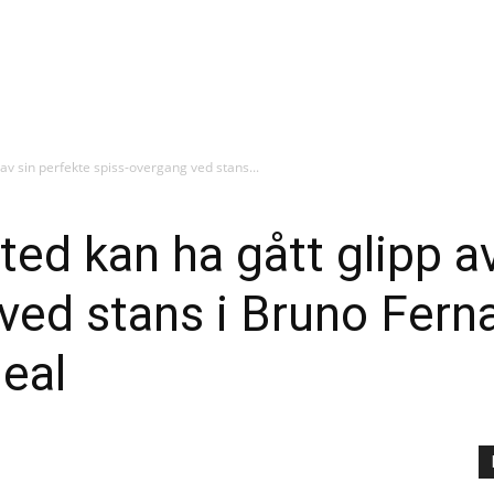
av sin perfekte spiss-overgang ved stans...
ed kan ha gått glipp av
ved stans i Bruno Fer
deal