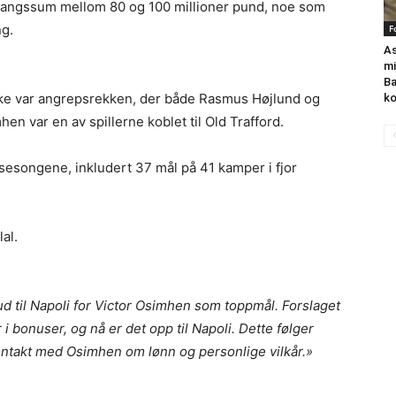
vergangssum mellom 80 og 100 millioner pund, noe som
g.
F
As
mi
Ba
ke var angrepsrekken, der både Rasmus Højlund og
k
hen var en av spillerne koblet til Old Trafford.
 sesongene, inkludert 37 mål på 41 kamper i fjor
lal.
bud til Napoli for Victor Osimhen som toppmål. Forslaget
 i bonuser, og nå er det opp til Napoli. Dette følger
i kontakt med Osimhen om lønn og personlige vilkår.»