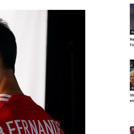
F
Re
fo
B
VM
en