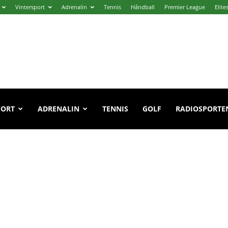
Vintersport
Adrenalin
Tennis
Håndball
Premier League
Elite
PORT
ADRENALIN
TENNIS
GOLF
RADIOSPORTE