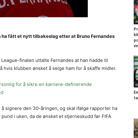
F
Pr
bl
ha fått et nytt tilbakeslag etter at Bruno Fernandes
po
vi
League-finalen uttalte Fernandes at han hadde til
stå hvis klubben ønsket å selge ham for å skaffe midler.
ersonlig for å sikre en karriere-definerende
F
ed
En
ta
 å signere den 30-åringen, og skal ifølge rapporter ha
 pund i uken, da de ønsket et stjerneskudd før FIFA