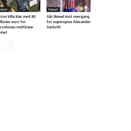
otball
Fotball
ton Villa klar med 80
Går likevel mot overgang
llioner euro for
for superspiss Alexander
rcelonas midtbane
Sørloth!
omet