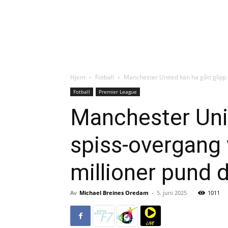
Hjem
Fotball
Manchester United kan ha gått glipp 
Fotball
Premier League
Manchester Unit
spiss-overgang 
millioner pund 
Av
Michael Breines Oredam
-
5. juni 2025
1011