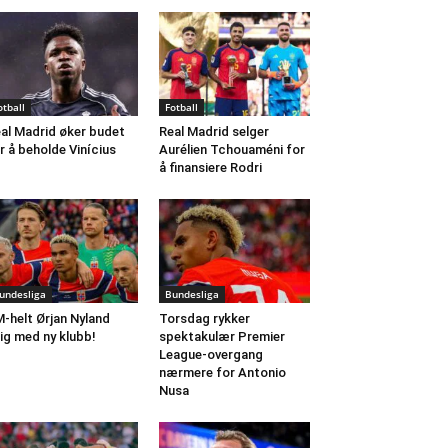
otball
Fotball
al Madrid øker budet
Real Madrid selger
r å beholde Vinícius
Aurélien Tchouaméni for
å finansiere Rodri
undesliga
Bundesliga
-helt Ørjan Nyland
Torsdag rykker
ig med ny klubb!
spektakulær Premier
League-overgang
nærmere for Antonio
Nusa