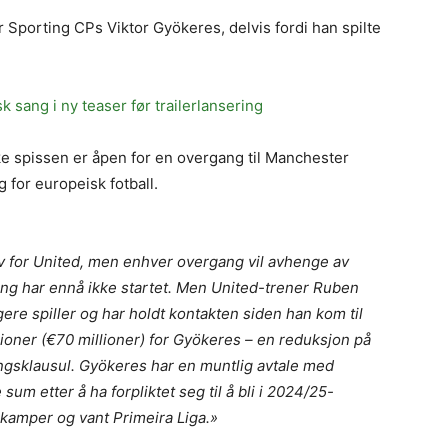
Sporting CPs Viktor Gyökeres, delvis fordi han spilte
k sang i ny teaser før trailerlansering
e spissen er åpen for en overgang til Manchester
eg for europeisk fotball.
iv for United, men enhver overgang vil avhenge av
ing har ennå ikke startet. Men United-trener Ruben
ere spiller og har holdt kontakten siden han kom til
lioner (€70 millioner) for Gyökeres – en reduksjon på
ingsklausul. Gyökeres har en muntlig avtale med
sum etter å ha forpliktet seg til å bli i 2024/25-
kamper og vant Primeira Liga.»