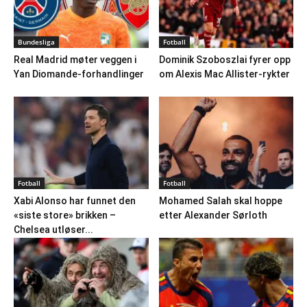
Bundesliga
Fotball
Real Madrid møter veggen i
Dominik Szoboszlai fyrer opp
Yan Diomande-forhandlinger
om Alexis Mac Allister-rykter
Fotball
Fotball
Xabi Alonso har funnet den
Mohamed Salah skal hoppe
«siste store» brikken –
etter Alexander Sørloth
Chelsea utløser...