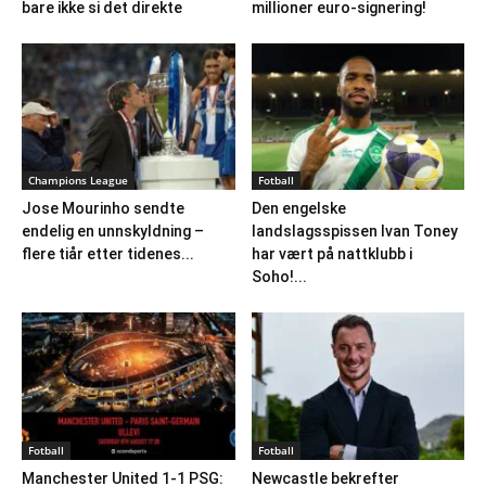
bare ikke si det direkte
millioner euro-signering!
Champions League
Fotball
Jose Mourinho sendte
Den engelske
endelig en unnskyldning –
landslagsspissen Ivan Toney
flere tiår etter tidenes...
har vært på nattklubb i
Soho!...
Fotball
Fotball
Manchester United 1-1 PSG:
Newcastle bekrefter