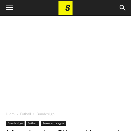
Hjem
Fotball
Bundesliga
Bundesliga
Fotball
Premier League