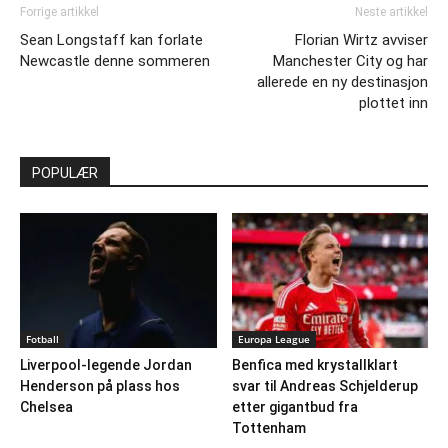
Forrige artikkel
Neste artikkel
Sean Longstaff kan forlate
Florian Wirtz avviser
Newcastle denne sommeren
Manchester City og har
allerede en ny destinasjon
plottet inn
POPULÆR
Fotball
Europa League
Liverpool-legende Jordan
Benfica med krystallklart
Henderson på plass hos
svar til Andreas Schjelderup
Chelsea
etter gigantbud fra
Tottenham