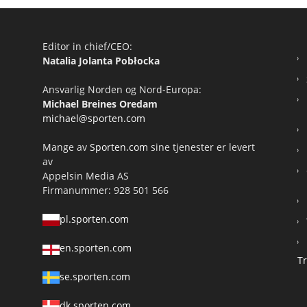
Editor in chief/CEO:
Natalia Jolanta Pobłocka
Ansvarlig Norden og Nord-Europa:
Michael Breines Oredam
michael@sporten.com
Mange av
Sporten.com
sine tjenester er levert
av
Appelsin Media AS
Firmanummer: 928 501 566
pl.sporten.com
en.sporten.com
T
se.sporten.com
dk.sporten.com