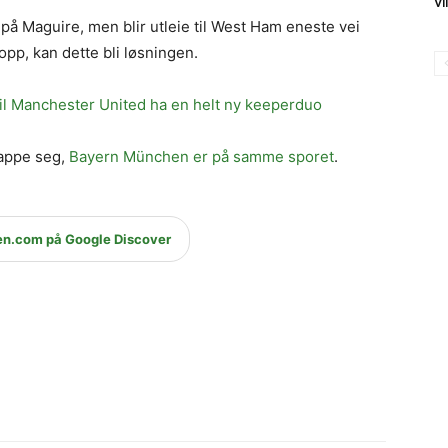
Vi
å Maguire, men blir utleie til West Ham eneste vei
opp, kan dette bli løsningen.
il Manchester United ha en helt ny keeperduo
appe seg,
Bayern München er på samme sporet
.
en.com på Google Discover