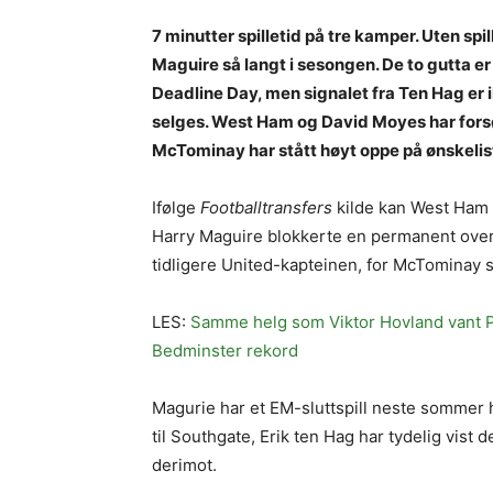
7 minutter spilletid på tre kamper. Uten sp
Maguire så langt i sesongen. De to gutta e
Deadline Day, men signalet fra Ten Hag er ik
selges. West Ham og David Moyes har fors
McTominay har stått høyt oppe på ønskelist
Ifølge
Footballtransfers
kilde kan West Ham r
Harry Maguire blokkerte en permanent overg
tidligere United-kapteinen, for McTominay 
LES:
Samme helg som Viktor Hovland vant P
Bedminster rekord
Magurie har et EM-sluttspill neste sommer han
til Southgate, Erik ten Hag har tydelig vist
derimot.