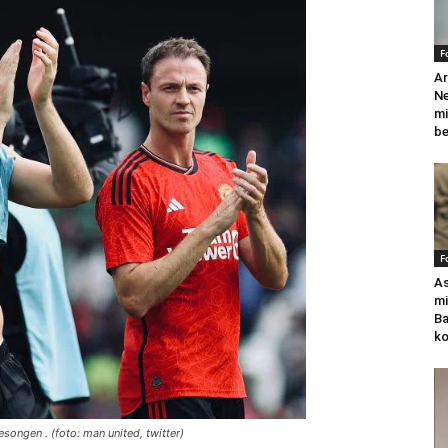
F
Ar
N
mi
be
F
As
mi
Ba
k
esongen . (foto: man united, twitter)