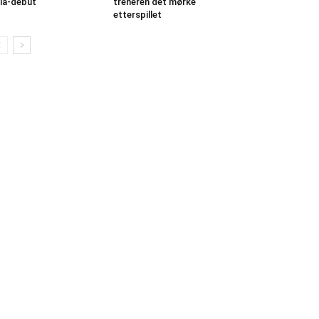
lla-debut
treneren det mørke
etterspillet