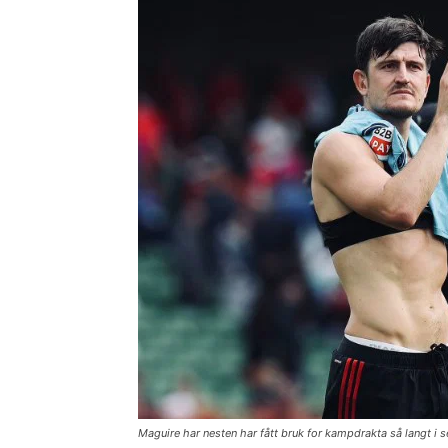
Maguire har nesten har fått bruk for kampdrakta så langt i s