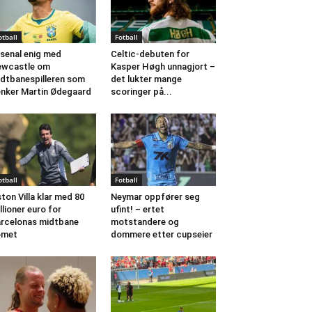
otball
Fotball
senal enig med
Celtic-debuten for
ewcastle om
Kasper Høgh unnagjort –
dtbanespilleren som
det lukter mange
nker Martin Ødegaard
scoringer på...
otball
Fotball
ton Villa klar med 80
Neymar oppfører seg
llioner euro for
ufint! – ertet
rcelonas midtbane
motstandere og
omet
dommere etter cupseier