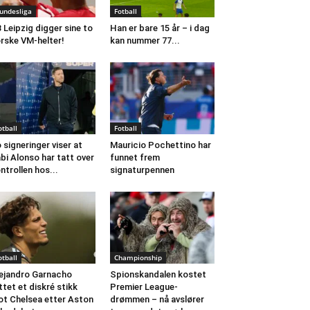
undesliga
Fotball
 Leipzig digger sine to
Han er bare 15 år – i dag
rske VM-helter!
kan nummer 77...
otball
Fotball
 signeringer viser at
Mauricio Pochettino har
bi Alonso har tatt over
funnet frem
ntrollen hos...
signaturpennen
otball
Championship
ejandro Garnacho
Spionskandalen kostet
ttet et diskré stikk
Premier League-
t Chelsea etter Aston
drømmen – nå avslører