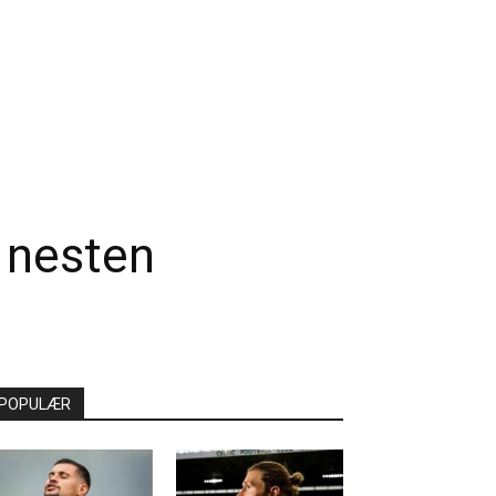
r nesten
POPULÆR