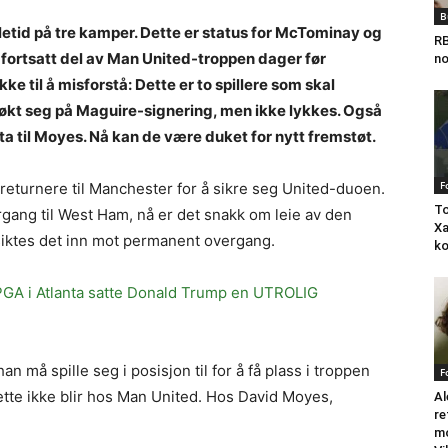
B
illetid på tre kamper. Dette er status for McTominay og
RB
r fortsatt del av Man United-troppen dager før
no
ke til å misforstå: Dette er to spillere som skal
økt seg på Maguire-signering, men ikke lykkes. Også
a til Moyes. Nå kan de være duket for nytt fremstøt.
F
eturnere til Manchester for å sikre seg United-duoen.
To
ang til West Ham, nå er det snakk om leie av den
Xa
siktes det inn mot permanent overgang.
ko
GA i Atlanta satte Donald Trump en UTROLIG
 må spille seg i posisjon til for å få plass i troppen
F
 dette ikke blir hos Man United. Hos David Moyes,
Al
re
mo