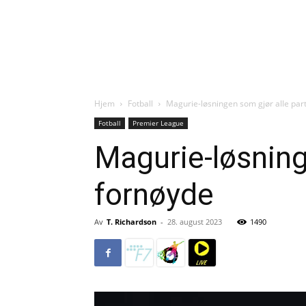
Hjem
Fotball
Magurie-løsningen som gjør alle par
Fotball
Premier League
Magurie-løsning
fornøyde
Av
T. Richardson
-
28. august 2023
1490