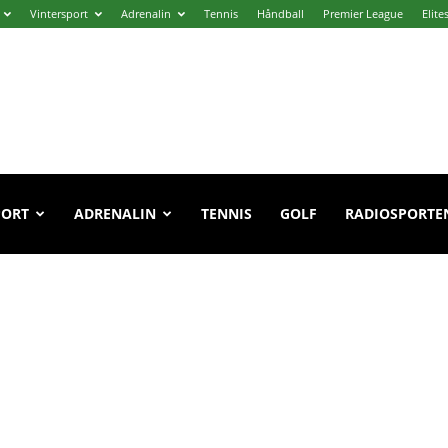
Vintersport
Adrenalin
Tennis
Håndball
Premier League
Elite
PORT
ADRENALIN
TENNIS
GOLF
RADIOSPORTE