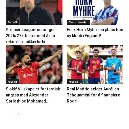
Fotball
Championship
Premier League-sesongen
Felix Horn Myhre på plass hos
2026/27 starter med å slå
ny klubb i England!
rekord i «usikkerhet»
Fotball
Fotball
Sjokk! Vil skape et fantastisk
Real Madrid selger Aurélien
angrep med Alexander
Tchouaméni for å finansiere
Sørloth og Mohamed...
Rodri