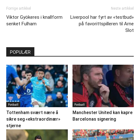
Forrige artikkel
Neste artikkel
Viktor Gyökeres i knallform
Liverpool har fyrt av «testbud»
senket Fulham
på favorittspilleren til Arne
Slot
POPULÆR
Fotball
Fotball
Tottenham svært nære å
Manchester United kan kapre
sikre seg «ekstraordinær»
Barcelonas signering
stjerne