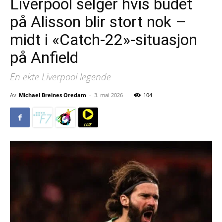
Liverpool selger hvis budet
på Alisson blir stort nok –
midt i «Catch-22»-situasjon
på Anfield
En ekte Liverpool legende
Av
Michael Breines Oredam
-
3. mai 2026
104