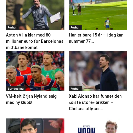
Fotball
Fotball
Aston Villa klar med 80
Han er bare 15 år – i dag kan
millioner euro for Barcelonas
nummer 77...
midtbane komet
Bundesliga
Fotball
VM-helt Ørjan Nyland enig
Xabi Alonso har funnet den
med ny klubb!
«siste store» brikken –
Chelsea utløser...