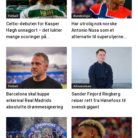
Fotball
Bundesliga
Celtic-debuten for Kasper
Har utrolig nok norske
Høgh unnagjort – det lukter
Antonio Nusa som et
mange scoringer på...
alternativ til superstjerne...
Fotball
Allsvenskan
Barcelona skal kuppe
Sander Finjord Ringberg
erkerival Real Madrids
reiser rett fra Hønefoss til
absolutte drømmesignering
svensk gigant