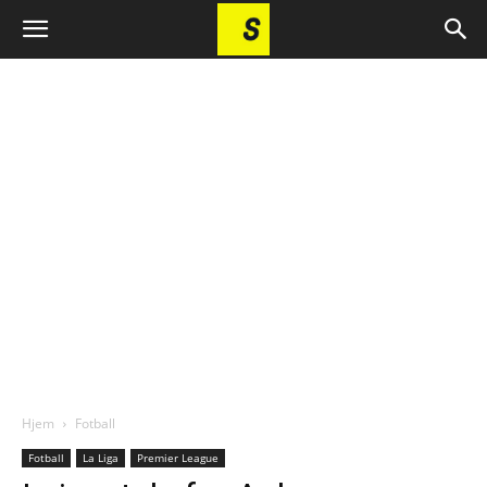
Hjem
Fotball
Fotball
La Liga
Premier League