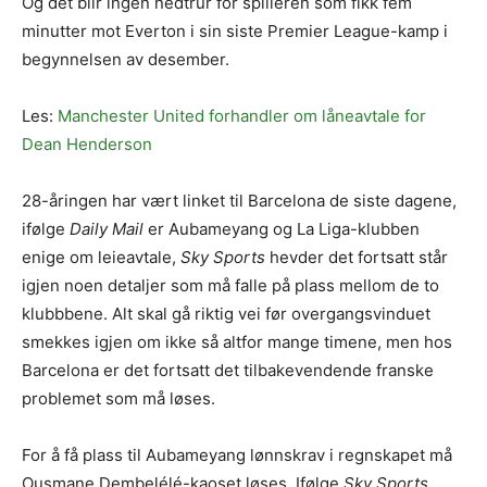
Og det blir ingen nedtrur for spilleren som fikk fem
minutter mot Everton i sin siste Premier League-kamp i
begynnelsen av desember.
Les:
Manchester United forhandler om låneavtale for
Dean Henderson
28-åringen har vært linket til Barcelona de siste dagene,
ifølge
Daily Mail
er Aubameyang og La Liga-klubben
enige om leieavtale,
Sky Sports
hevder det fortsatt står
igjen noen detaljer som må falle på plass mellom de to
klubbbene. Alt skal gå riktig vei før overgangsvinduet
smekkes igjen om ikke så altfor mange timene, men hos
Barcelona er det fortsatt det tilbakevendende franske
problemet som må løses.
For å få plass til Aubameyang lønnskrav i regnskapet må
Ousmane Dembelélé-kaoset løses. Ifølge
Sky Sports