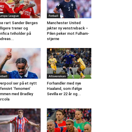
uropa League
Fotball
ke rart Sander Berges
Manchester United
dligere trener og
jakter ny venstreback –
nfica tviholder på
Pilen peker mot Fulham-
dreas...
stjerne
otball
Allsvenskan
verpool ser på et nytt
Forhandler med nye
fensivt ‘fenomen’
Haaland, som ifølge
mmen med Bradley
Sevilla er 22 år og...
rcola