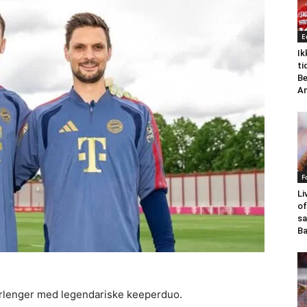
E
Ik
ti
Be
An
F
Li
of
sa
Ba
orlenger med legendariske keeperduo.