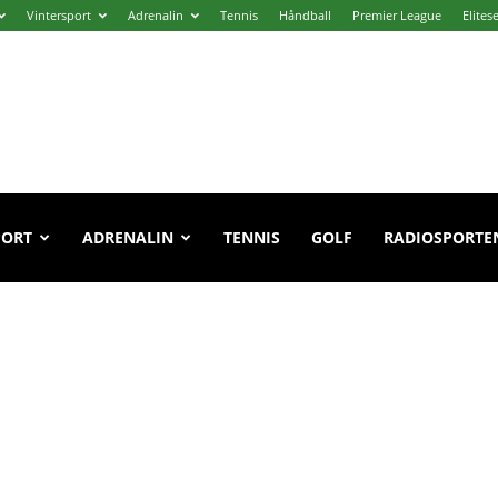
Vintersport
Adrenalin
Tennis
Håndball
Premier League
Elites
PORT
ADRENALIN
TENNIS
GOLF
RADIOSPORTE