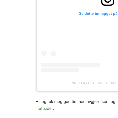
Se dette innlegget på
ET INNLEGG DELT AV FC BA
– Jeg tok meg god tid med avgjørelsen, og n
nettsider
.