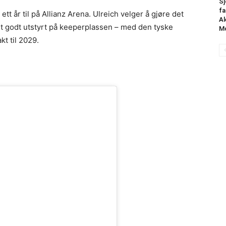
Sj
fa
t år til på Allianz Arena. Ulreich velger å gjøre det
Al
 godt utstyrt på keeperplassen – med den tyske
M
t til 2029.