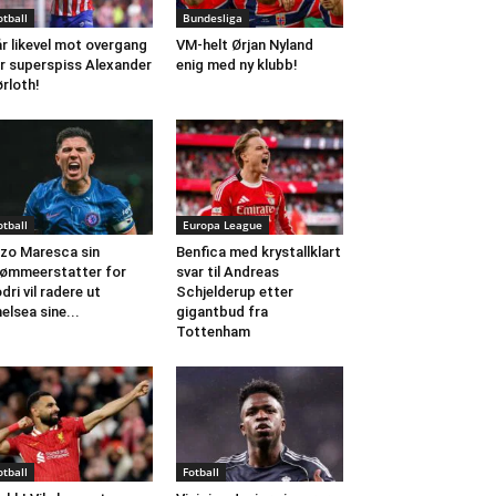
otball
Bundesliga
r likevel mot overgang
VM-helt Ørjan Nyland
r superspiss Alexander
enig med ny klubb!
rloth!
otball
Europa League
zo Maresca sin
Benfica med krystallklart
ømmeerstatter for
svar til Andreas
dri vil radere ut
Schjelderup etter
elsea sine...
gigantbud fra
Tottenham
otball
Fotball