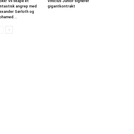
okk! Vil skape et
Vinicius Junior signerer
ntastisk angrep med
gigantkontrakt
exander Sørloth og
ohamed...