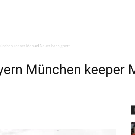
ünchen keeper Manuel Neuer har signert
yern München keeper 