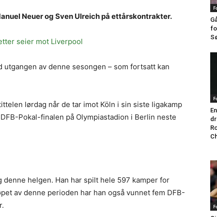
F
nuel Neuer og Sven Ulreich på ettårskontrakter.
Gå
fo
Sø
etter seier mot Liverpool
ed utgangen av denne sesongen – som fortsatt kan
F
telen lørdag når de tar imot Köln i sin siste ligakamp
En
i DFB-Pokal-finalen på Olympiastadion i Berlin neste
dr
Ro
Ch
ng denne helgen. Han har spilt hele 597 kamper for
 løpet av denne perioden har han også vunnet fem DFB-
r.
F