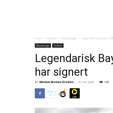
Hjem
Fotball
Bundesliga
Legendarisk Bayern M
Bundesliga
Fotball
Legendarisk Ba
har signert
Av
Michael Breines Oredam
-
16. mai 2026
128