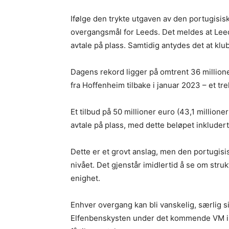
Ifølge den trykte utgaven av den portugisi
overgangsmål for Leeds. Det meldes at Leeds e
avtale på plass. Samtidig antydes det at kl
Dagens rekord ligger på omtrent 36 millione
fra Hoffenheim tilbake i januar 2023 – et tr
Et tilbud på 50 millioner euro (43,1 millioner
avtale på plass, med dette beløpet inkluder
Dette er et grovt anslag, men den portugisisk
nivået. Det gjenstår imidlertid å se om str
enighet.
Enhver overgang kan bli vanskelig, særlig
Elfenbenskysten under det kommende VM i 20