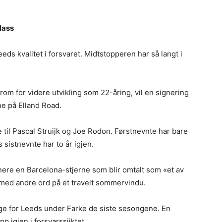
lass
ds kvalitet i forsvaret. Midtstopperen har så langt i
m for videre utvikling som 22-åring, vil en signering
e på Elland Road.
 til Pascal Struijk og Joe Rodon. Førstnevnte har bare
 sistnevnte har to år igjen.
nere en Barcelona-stjerne som blir omtalt som «et av
med andre ord på et travelt sommervindu.
ige for Leeds under Farke de siste sesongene. En
 igjen i forsvarssjiktet.