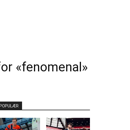
for «fenomenal»
POPULÆR