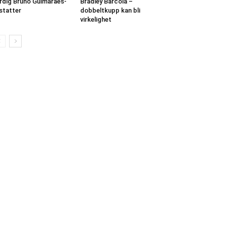
rdig Bruno Guimaraes-
Bradley Barcola –
statter
dobbeltkupp kan bli
virkelighet