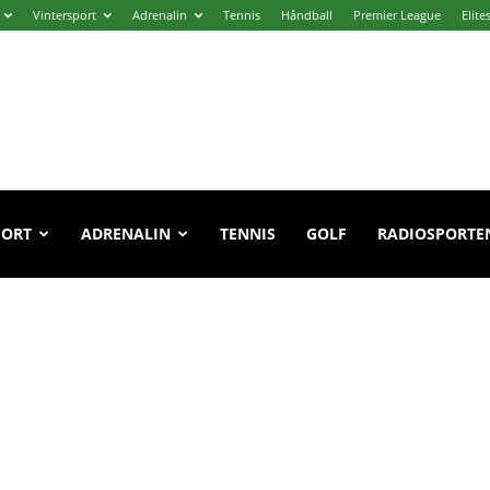
Vintersport
Adrenalin
Tennis
Håndball
Premier League
Elite
PORT
ADRENALIN
TENNIS
GOLF
RADIOSPORTE