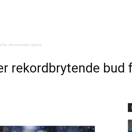
d for «fenomenal» stjerne
er rekordbrytende bud 