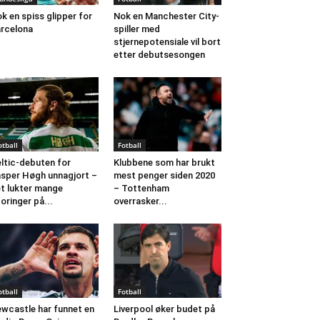
k en spiss glipper for
Nok en Manchester City-
rcelona
spiller med
stjernepotensiale vil bort
etter debutsesongen
otball
Fotball
ltic-debuten for
Klubbene som har brukt
sper Høgh unnagjort –
mest penger siden 2020
t lukter mange
– Tottenham
oringer på...
overrasker...
otball
Fotball
wcastle har funnet en
Liverpool øker budet på