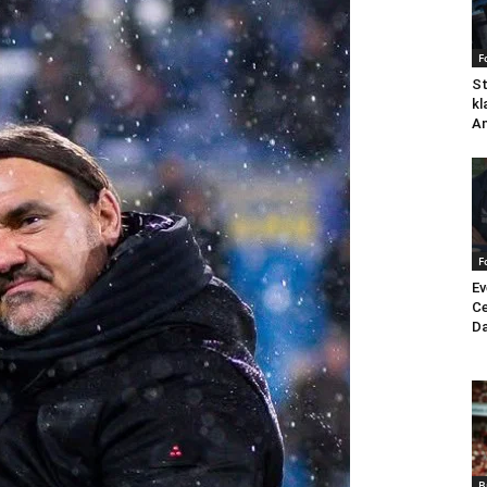
F
St
kl
An
F
Ev
Ce
Da
B