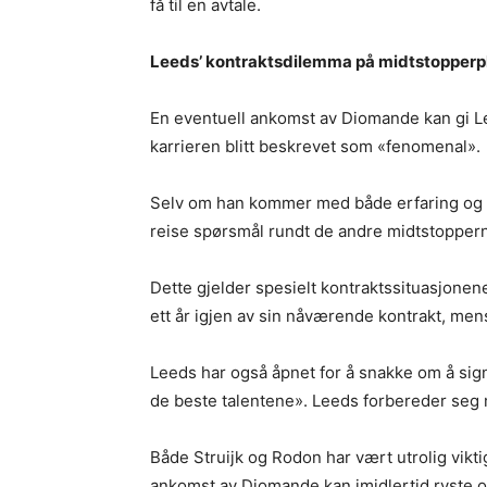
få til en avtale.
Leeds’ kontraktsdilemma på midtstopperp
En eventuell ankomst av Diomande kan gi Lee
karrieren blitt beskrevet som «fenomenal».
Selv om han kommer med både erfaring og ro
reise spørsmål rundt de andre midtstoppern
Dette gjelder spesielt kontraktssituasjonene
ett år igjen av sin nåværende kontrakt, mens
Leeds har også åpnet for å snakke om å sig
de beste talentene». Leeds forbereder seg 
Både Struijk og Rodon har vært utrolig vikt
ankomst av Diomande kan imidlertid ryste opp