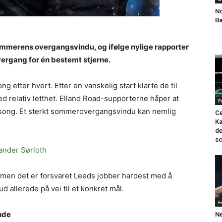
No
Ba
sommerens overgangsvindu, og ifølge nylige rapporter
ergang for én bestemt stjerne.
 etter hvert. Etter en vanskelig start klarte de til
d relativ letthet. Elland Road-supporterne håper at
F
sesong. Et sterkt sommerovergangsvindu kan nemlig
Ce
Ka
de
sc
ander Sørloth
us, men det er forsvaret Leeds jobber hardest med å
d allerede på vei til et konkret mål.
F
nde
Ne