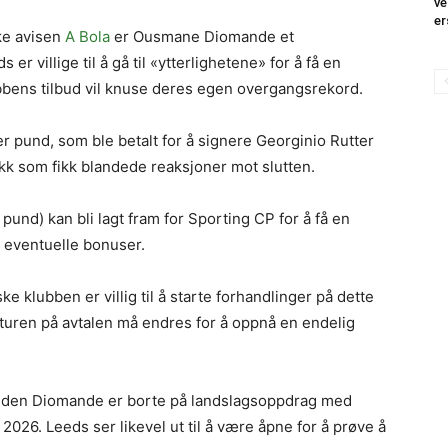
ve
er
ske avisen
A Bola
er Ousmane Diomande et
r villige til å gå til «ytterlighetene» for å få en
ubbens tilbud vil knuse deres egen overgangsrekord.
r pund, som ble betalt for å signere Georginio Rutter
ekk som fikk blandede reaksjoner mot slutten.
 pund) kan bli lagt fram for Sporting CP for å få en
t eventuelle bonuser.
e klubben er villig til å starte forhandlinger på dette
ukturen på avtalen må endres for å oppnå en endelig
 siden Diomande er borte på landslagsoppdrag med
26. Leeds ser likevel ut til å være åpne for å prøve å