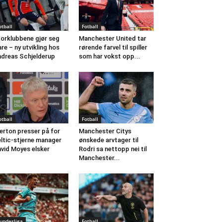
otball
Fotball
orklubbene gjør seg
Manchester United tar
are – ny utvikling hos
rørende farvel til spiller
dreas Schjelderup
som har vokst opp...
otball
Fotball
erton presser på for
Manchester Citys
ltic-stjerne manager
ønskede arvtager til
vid Moyes elsker
Rodri sa nettopp nei til
Manchester...
undesliga
Fotball