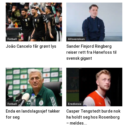
Fotball
Allsvenskan
João Cancelo får grønt lys
Sander Finjord Ringberg
reiser rett fra Hønefoss til
svensk gigant
Fotball
Eredivisie
Enda en landslagssjef takker
Casper Tengstedt burde nok
for seg
ha holdt seg hos Rosenborg
– meldes...