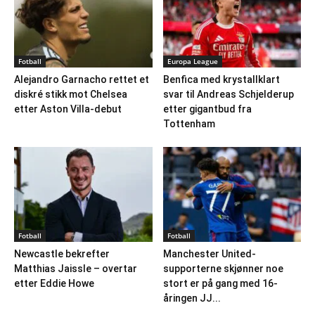
Fotball
Europa League
Alejandro Garnacho rettet et
Benfica med krystallklart
diskré stikk mot Chelsea
svar til Andreas Schjelderup
etter Aston Villa-debut
etter gigantbud fra
Tottenham
Fotball
Fotball
Newcastle bekrefter
Manchester United-
Matthias Jaissle – overtar
supporterne skjønner noe
etter Eddie Howe
stort er på gang med 16-
åringen JJ...