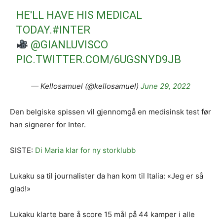
HE'LL HAVE HIS MEDICAL
TODAY.
#INTER
@GIANLUVISCO
PIC.TWITTER.COM/6UGSNYD9JB
— Kellosamuel (@kellosamuel)
June 29, 2022
Den belgiske spissen vil gjennomgå en medisinsk test før
han signerer for Inter.
SISTE:
Di Maria klar for ny storklubb
Lukaku sa til journalister da han kom til Italia: «Jeg er så
glad!»
Lukaku klarte bare å score 15 mål på 44 kamper i alle