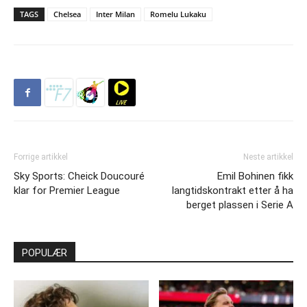
TAGS
Chelsea
Inter Milan
Romelu Lukaku
Forrige artikkel
Neste artikkel
Sky Sports: Cheick Doucouré
Emil Bohinen fikk
klar for Premier League
langtidskontrakt etter å ha
berget plassen i Serie A
POPULÆR