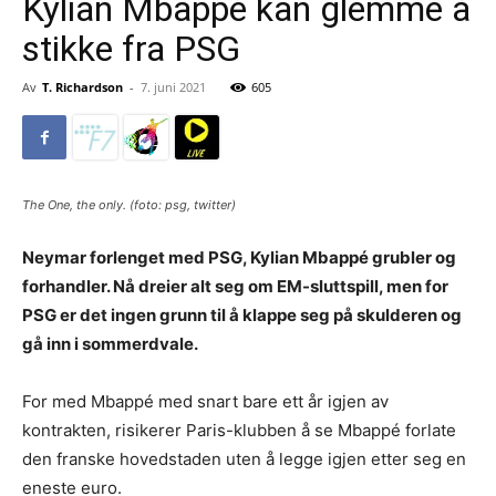
Kylian Mbappé kan glemme å
stikke fra PSG
Av
T. Richardson
-
7. juni 2021
605
The One, the only. (foto: psg, twitter)
Neymar forlenget med PSG, Kylian Mbappé grubler og
forhandler. Nå dreier alt seg om EM-sluttspill, men for
PSG er det ingen grunn til å klappe seg på skulderen og
gå inn i sommerdvale.
For med Mbappé med snart bare ett år igjen av
kontrakten, risikerer Paris-klubben å se Mbappé forlate
den franske hovedstaden uten å legge igjen etter seg en
eneste euro.