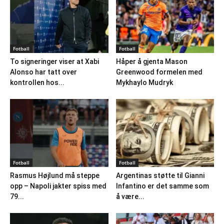
Fotball
Fotball
To signeringer viser at Xabi
Håper å gjenta Mason
Alonso har tatt over
Greenwood formelen med
kontrollen hos...
Mykhaylo Mudryk
Fotball
Fotball
Rasmus Højlund må steppe
Argentinas støtte til Gianni
opp – Napoli jakter spiss med
Infantino er det samme som
79...
å være...