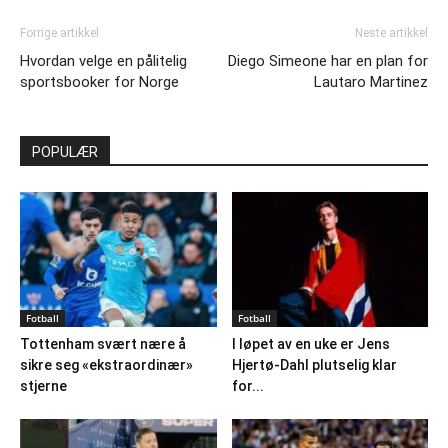
Forrige artikkel
Neste artikkel
Hvordan velge en pålitelig
Diego Simeone har en plan for
sportsbooker for Norge
Lautaro Martinez
POPULÆR
Fotball
Fotball
Tottenham svært nære å
I løpet av en uke er Jens
sikre seg «ekstraordinær»
Hjertø-Dahl plutselig klar
stjerne
for...