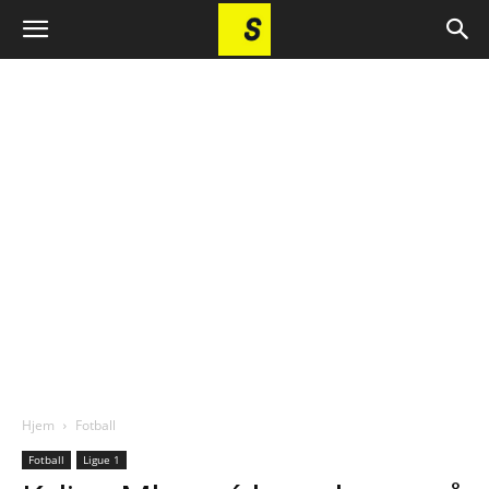
Hjem
Fotball
Fotball
Ligue 1