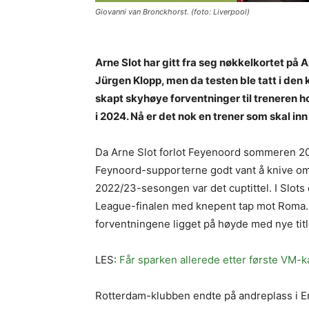
Giovanni van Bronckhorst. (foto: Liverpool)
Arne Slot har gitt fra seg nøkkelkortet på 
Jürgen Klopp, men da testen ble tatt i den
skapt skyhøye forventninger til treneren ho
i 2024. Nå er det nok en trener som skal i
Da Arne Slot forlot Feyenoord sommeren 202
Feynoord-supporterne godt vant å knive om t
2022/23-sesongen var det cuptittel. I Slots
League-finalen med knepent tap mot Roma. 
forventningene ligget på høyde med nye title
LES:
Får sparken allerede etter første VM-
Rotterdam-klubben endte på andreplass i E