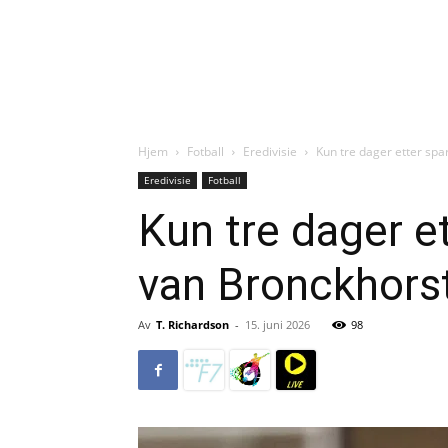
Hjem
Fotball
Eredivisie
Kun tre dager etter spa
Eredivisie
Fotball
Kun tre dager e
van Bronckhorst
Av
T. Richardson
-
15. juni 2026
98