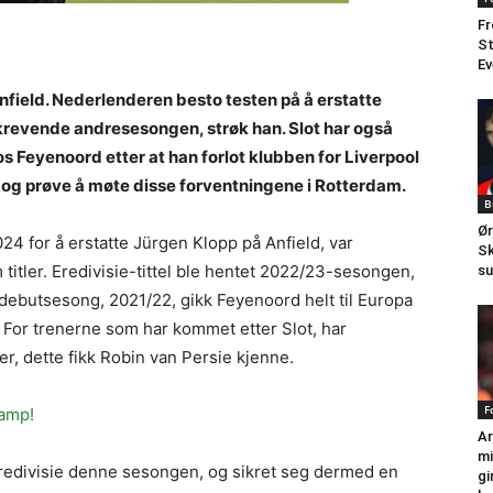
Fr
St
Ev
Anfield. Nederlenderen besto testen på å erstatte
 krevende andresesongen, strøk han. Slot har også
s Feyenoord etter at han forlot klubben for Liverpool
nn og prøve å møte disse forventningene i Rotterdam.
B
Ør
4 for å erstatte Jürgen Klopp på Anfield, var
Sk
itler. Eredivisie-tittel ble hentet 2022/23-sesongen,
su
 debutsesong, 2021/22, gikk Feyenoord helt til Europa
For trenerne som har kommet etter Slot, har
r, dette fikk Robin van Persie kjenne.
F
kamp!
Ar
mi
redivisie denne sesongen, og sikret seg dermed en
gi