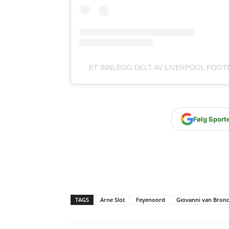
ET INNLEGG DELT AV LIVERPOOL FOOT
Følg Sport
TAGS
Arne Slot
Feyenoord
Giovanni van Bronc