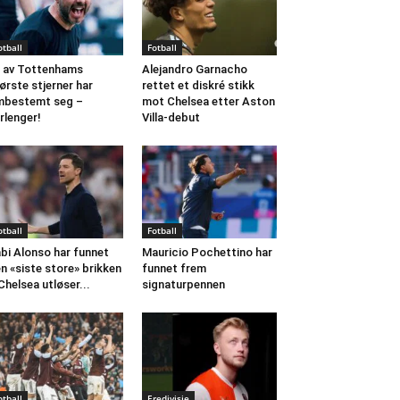
otball
Fotball
 av Tottenhams
Alejandro Garnacho
ørste stjerner har
rettet et diskré stikk
mbestemt seg –
mot Chelsea etter Aston
rlenger!
Villa-debut
otball
Fotball
bi Alonso har funnet
Mauricio Pochettino har
n «siste store» brikken
funnet frem
Chelsea utløser...
signaturpennen
otball
Eredivisie