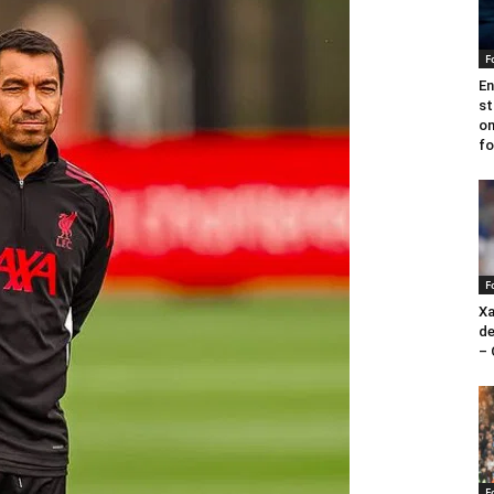
F
En
st
o
fo
F
Xa
de
– 
F