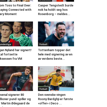
om Toss to Final Over:
Casper Tengstedt burde
aying Connected with
nok ha holdt seg hos
ery Moment
Rosenborg – meldes...
undesliga
Fotball
jan Nyland har signert!
Tottenham topper det
al fortsette
hele med signering av en
ksessen fra VM
av verdens beste...
otball
Fotball
senal signerer 80
Den svenske vingen
llioner pund-spiller og
Roony Bardghji er første
r Martin Ødegaard de
«offer» i Deco ...