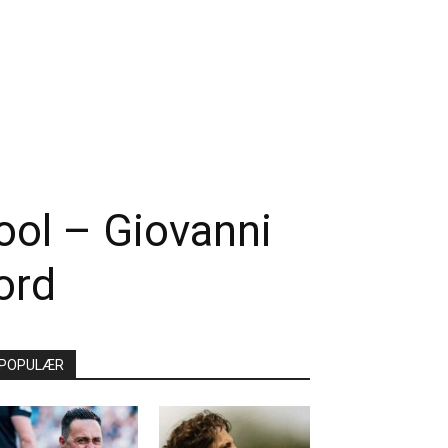
ool – Giovanni
ord
POPULÆR