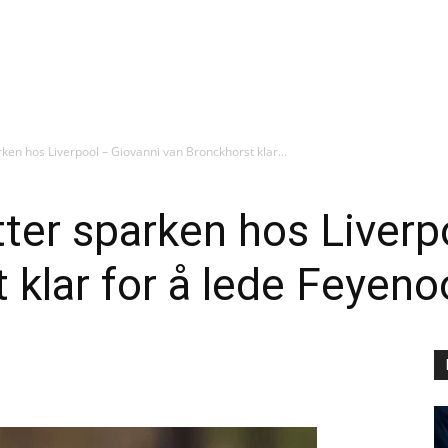
rken hos Liverpool – Giovanni van Bronckhorst klar...
tter sparken hos Liverp
 klar for å lede Feyeno