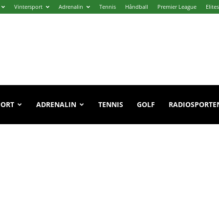
Vintersport
Adrenalin
Tennis
Håndball
Premier League
Elite
PORT
ADRENALIN
TENNIS
GOLF
RADIOSPORTE