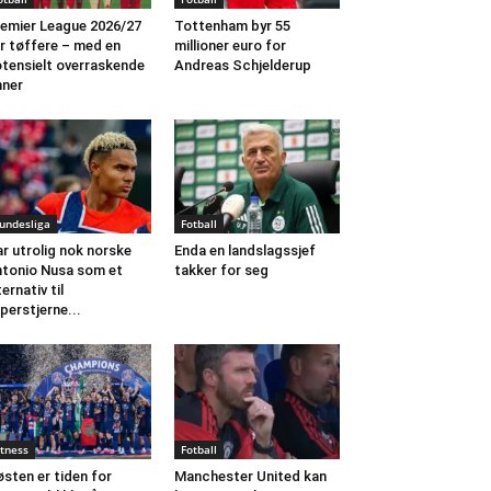
emier League 2026/27
Tottenham byr 55
ir tøffere – med en
millioner euro for
tensielt overraskende
Andreas Schjelderup
nner
undesliga
Fotball
r utrolig nok norske
Enda en landslagssjef
tonio Nusa som et
takker for seg
ternativ til
perstjerne...
itness
Fotball
sten er tiden for
Manchester United kan