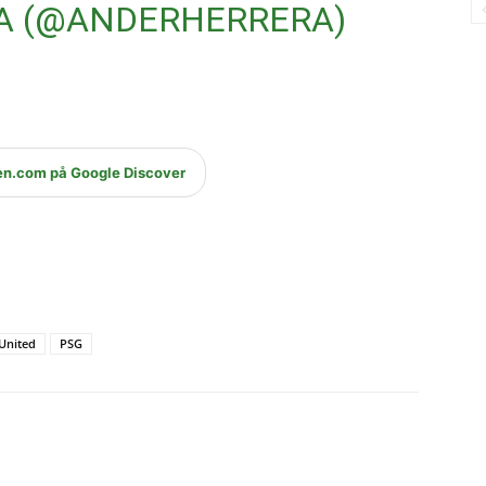
A (@ANDERHERRERA)
en.com på Google Discover
United
PSG