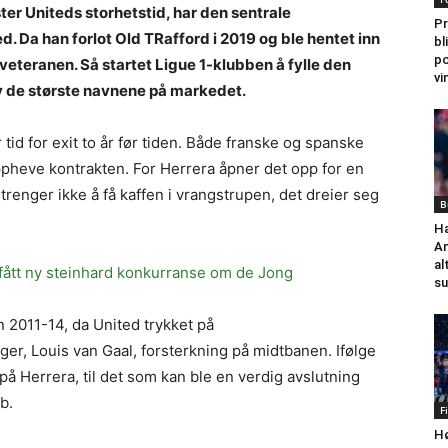
er Uniteds storhetstid, har den sentrale
Pr
d. Da han forlot Old TRafford i 2019 og ble hentet inn
bl
po
r veteranen. Så startet Ligue 1-klubben å fylle den
vi
v de største navnene på markedet.
tid for exit to år før tiden. Både franske og spanske
ppheve kontrakten. For Herrera åpner det opp for en
renger ikke å få kaffen i vrangstrupen, det dreier seg
B
Ha
An
al
fått ny steinhard konkurranse om de Jong
su
n 2011-14, da United trykket på
er, Louis van Gaal, forsterkning på midtbanen. Ifølge
på Herrera, til det som kan ble en verdig avslutning
b.
F
Hø