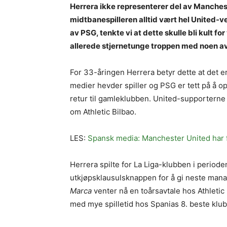
Herrera ikke representerer del av Manchest
midtbanespilleren alltid vært hel United-ve
av PSG, tenkte vi at dette skulle bli kult fo
allerede stjernetunge troppen med noen a
For 33-åringen Herrera betyr dette at det er 
medier hevder spiller og PSG er tett på å o
retur til gamleklubben. United-supporterne t
om Athletic Bilbao.
LES:
Spansk media: Manchester United har 
Herrera spilte for La Liga-klubben i periode
utkjøpsklausulsknappen for å gi neste manag
Marca
venter nå en toårsavtale hos Athletic 
med mye spilletid hos Spanias 8. beste klub