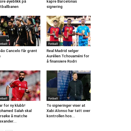
ore øyeblikk på
kapre Barcelonas
tballbanen
signering
otball
Fotball
ão Cancelo får grønt
Real Madrid selger
s
Aurélien Tchouaméni for
å finansiere Rodri
otball
Fotball
ar for ny klubb!
To signeringer viser at
hamed Salah skal
Xabi Alonso har tatt over
rsøke å matche
kontrollen hos...
exander...