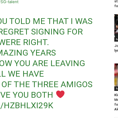
st
PSG-talent
fo
U TOLD ME THAT I WAS
REGRET SIGNING FOR
WERE RIGHT.
F
Jo
MAZING YEARS
ly
OW YOU ARE LEAVING
LL WE HAVE
 OF THE THREE AMIGOS
F
OVE YOU BOTH
Kl
Mo
/HZBHLXI29K
fo
Al