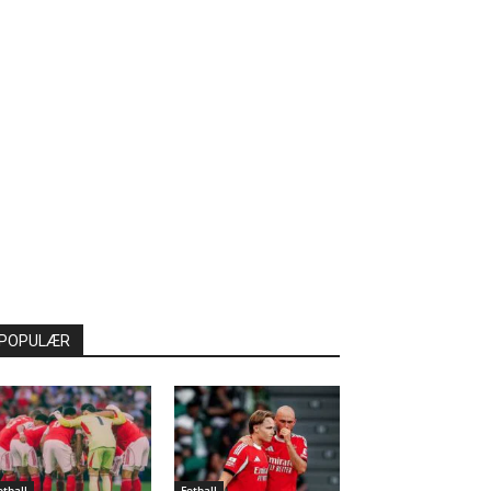
POPULÆR
otball
Fotball