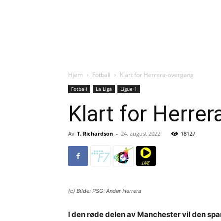
Hjem
Fotball
Klart for Herrera-overgang
Fotball
La Liga
Ligue 1
Klart for Herre
Av
T. Richardson
-
24. august 2022
18127
(c) Bilde: PSG: Ander Herrera
I den røde delen av Manchester vil den spa