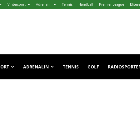
Vintersport
Adrenalin
Tennis
Håndball
Premier League
Elites
PORT
ADRENALIN
TENNIS
GOLF
RADIOSPORTE