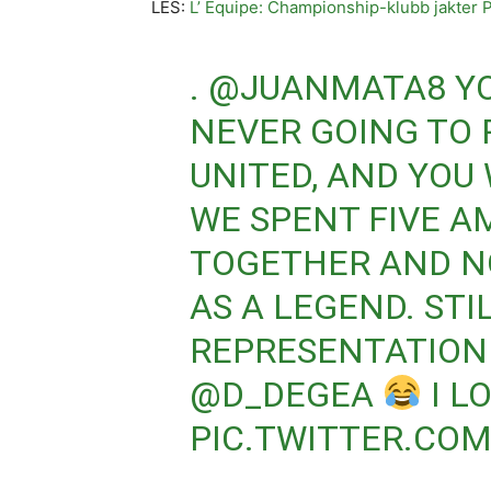
LES:
L’ Equipe: Championship-klubb jakter 
.
@JUANMATA8
YO
NEVER GOING TO 
UNITED, AND YOU 
WE SPENT FIVE A
TOGETHER AND N
AS A LEGEND. STI
REPRESENTATION
@D_DEGEA
I L
PIC.TWITTER.COM