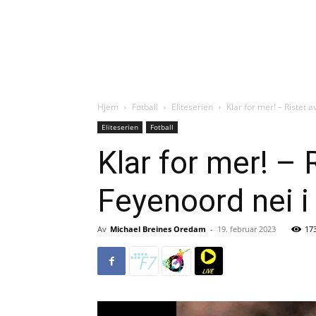
Hjem
Fotball
Eliteserien
Klar for mer! – Ristet a
Eliteserien
Fotball
Klar for mer! – 
Feyenoord nei i
Av
Michael Breines Oredam
-
19. februar 2023
17