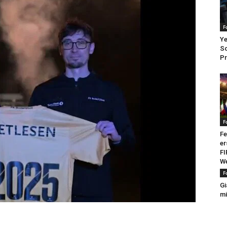
F
Ye
Sc
Pr
F
Fe
er
FI
We
F
Gi
mi