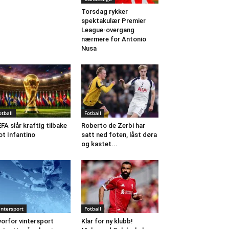
Torsdag rykker
spektakulær Premier
League-overgang
nærmere for Antonio
Nusa
otball
Fotball
FA slår kraftig tilbake
Roberto de Zerbi har
t Infantino
satt ned foten, låst døra
og kastet...
intersport
Fotball
orfor vintersport
Klar for ny klubb!