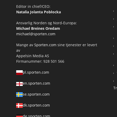
Editor in chief/CEO:
Natalia Jolanta Pobłocka
Ansvarlig Norden og Nord-Europa:
Michael Breines Oredam
michael@sporten.com
Mange av
Sporten.com
sine tjenester er levert
av
Appelsin Media AS
Firmanummer: 928 501 566
pl.sporten.com
en.sporten.com
T
se.sporten.com
dk.sporten.com
de.sporten.com