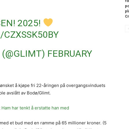
fo
po
pl
Cr
EN! 2025!
M/CZXSSK50BY
 (@GLIMT)
FEBRUARY
d ønsket å kjøpe fri 22-åringen på overgangsvinduets
ble avslått av Bodø/Glimt.
t Ham har tenkt å erstatte han med
ed et bud med en ramme på 65 millioner kroner. (5