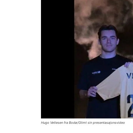
Hugo Vetlesen fra Bodø/Glimt sin presentasajonsvideo