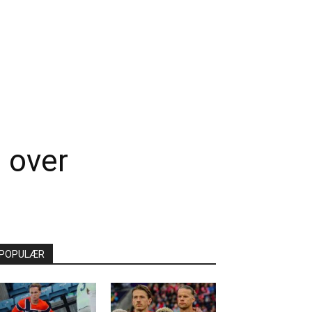
n over
POPULÆR