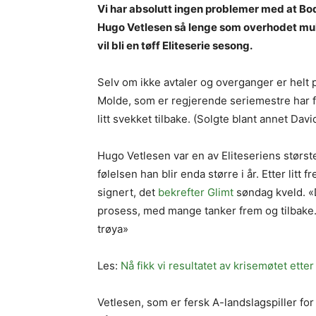
Vi har absolutt ingen problemer med at Bo
Hugo Vetlesen så lenge som overhodet mulig
vil bli en tøff Eliteserie sesong.
Selv om ikke avtaler og overganger er helt p
Molde, som er regjerende seriemestre har f
litt svekket tilbake. (Solgte blant annet Davi
Hugo Vetlesen var en av Eliteseriens største
følelsen han blir enda større i år. Etter lit
signert, det
bekrefter Glimt
søndag kveld. «De
prosess, med mange tanker frem og tilbake. 
trøya»
Les:
Nå fikk vi resultatet av krisemøtet et
Vetlesen, som er fersk A-landslagspiller fo