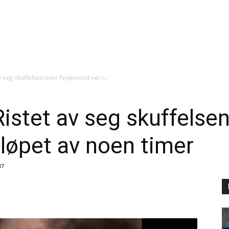
v seg skuffelsen over Feyenoord nei i...
Ristet av seg skuffelse
 løpet av noen timer
37