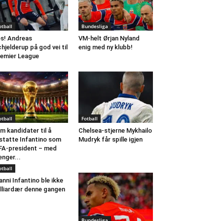
otball
Bundesliga
s! Andreas
VM-helt Ørjan Nyland
hjelderup på god vei til
enig med ny klubb!
emier League
otball
Fotball
m kandidater til å
Chelsea-stjerne Mykhailo
statte Infantino som
Mudryk får spille igjen
FA-president – med
nger...
otball
anni Infantino ble ikke
lliardær denne gangen
Bundesliga