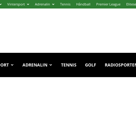
Vintersport
Adrenalin
Tennis
Håndball
Premier League
Elites
PORT
ADRENALIN
TENNIS
GOLF
RADIOSPORTE