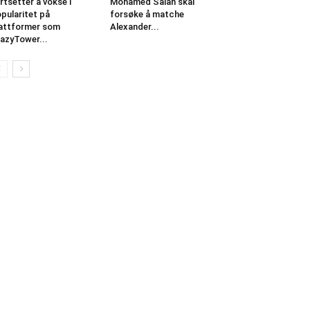
rtsetter å vokse i
Mohamed Salah skal
pularitet på
forsøke å matche
attformer som
Alexander...
azyTower...