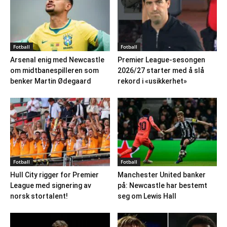
Fotball
Fotball
Arsenal enig med Newcastle
Premier League-sesongen
om midtbanespilleren som
2026/27 starter med å slå
benker Martin Ødegaard
rekord i «usikkerhet»
Fotball
Fotball
Hull City rigger for Premier
Manchester United banker
League med signering av
på: Newcastle har bestemt
norsk stortalent!
seg om Lewis Hall