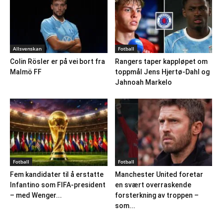
Allsvenskan
Fotball
Colin Rösler er på vei bort fra
Rangers taper kappløpet om
Malmö FF
toppmål Jens Hjertø-Dahl og
Jahnoah Markelo
Fotball
Fotball
Fem kandidater til å erstatte
Manchester United foretar
Infantino som FIFA-president
en svært overraskende
– med Wenger...
forsterkning av troppen –
som...