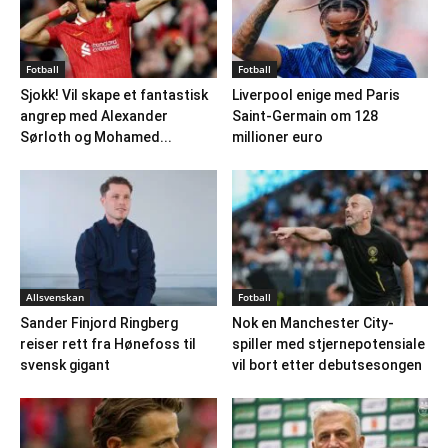
Fotball
Fotball
Sjokk! Vil skape et fantastisk
Liverpool enige med Paris
angrep med Alexander
Saint-Germain om 128
Sørloth og Mohamed...
millioner euro
Allsvenskan
Fotball
Sander Finjord Ringberg
Nok en Manchester City-
reiser rett fra Hønefoss til
spiller med stjernepotensiale
svensk gigant
vil bort etter debutsesongen