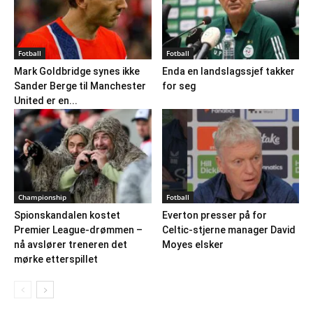
Fotball
Fotball
Mark Goldbridge synes ikke
Enda en landslagssjef takker
Sander Berge til Manchester
for seg
United er en...
Championship
Fotball
Spionskandalen kostet
Everton presser på for
Premier League-drømmen –
Celtic-stjerne manager David
nå avslører treneren det
Moyes elsker
mørke etterspillet