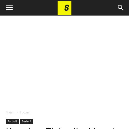
Hjem
Fotball
Fotball
Serie A