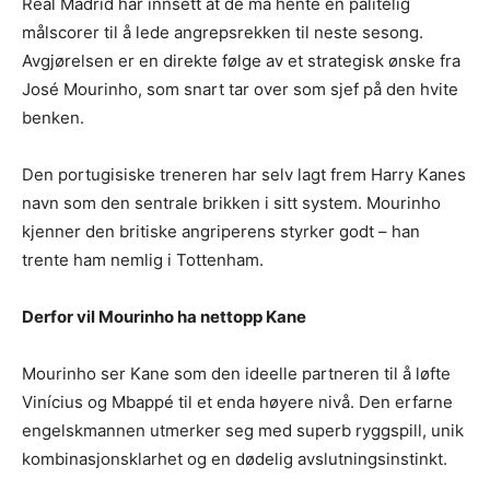
Real Madrid har innsett at de må hente en pålitelig
målscorer til å lede angrepsrekken til neste sesong.
Avgjørelsen er en direkte følge av et strategisk ønske fra
José Mourinho, som snart tar over som sjef på den hvite
benken.
Den portugisiske treneren har selv lagt frem Harry Kanes
navn som den sentrale brikken i sitt system. Mourinho
kjenner den britiske angriperens styrker godt – han
trente ham nemlig i Tottenham.
Derfor vil Mourinho ha nettopp Kane
Mourinho ser Kane som den ideelle partneren til å løfte
Vinícius og Mbappé til et enda høyere nivå. Den erfarne
engelskmannen utmerker seg med superb ryggspill, unik
kombinasjonsklarhet og en dødelig avslutningsinstinkt.