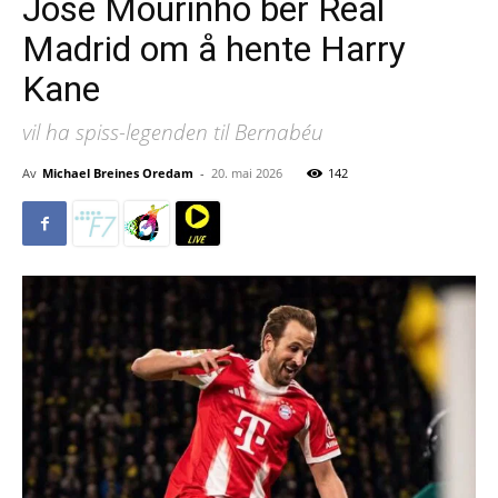
Jose Mourinho ber Real
Madrid om å hente Harry
Kane
vil ha spiss-legenden til Bernabéu
Av
Michael Breines Oredam
-
20. mai 2026
142