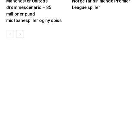
Manchester Uniteds
Norge får sin niende Premier
drømmescenario – 85
League spiller
millioner pund
midtbanespiller og ny spiss