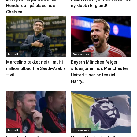
Henderson på plass hos
ny klubb i England!
Chelsea
Fotball
Bundesliga
Marcelino takket nei til multi
Bayern München følger
million tilbud fra Saudi-Arabia
situasjonen hos Manchester
– vil...
United – ser potensiell
Harry...
Fotball
Eliteserien