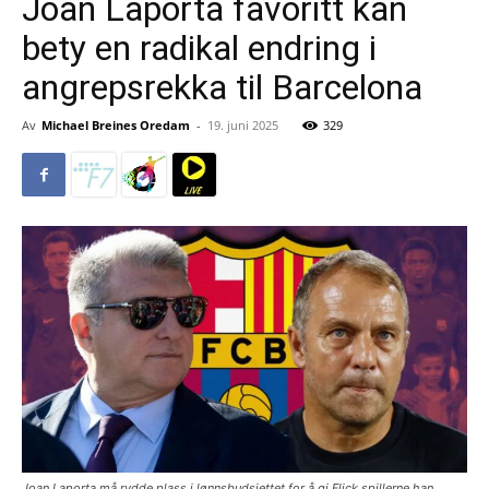
Joan Laporta favoritt kan
bety en radikal endring i
angrepsrekka til Barcelona
Av
Michael Breines Oredam
-
19. juni 2025
329
Joan Laporta må rydde plass i lønnsbudsjettet for å gi Flick spillerne han