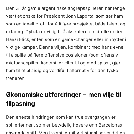
Den 31 år gamle argentinske angrepsspilleren har lenge
vært et ønske for President Joan Laporta, som ser ham
som en ideell profil for å tilføre prosjektet både talent og
erfaring. Dybala er villig til å akseptere en birolle under
Hansi Flick, enten som en game-changer eller innbytter i
viktige kamper. Denne viljen, kombinert med hans evne
til å spille på flere offensive posisjoner (som offensiv
midtbanespiller, kantspiller eller til og med spiss), gjør
ham til et allsidig og verdifullt alternativ for den tyske
treneren.
Økonomiske utfordringer – men vilje til
tilpasning
Den eneste hindringen som kan true overgangen er
spillerlønnen, som er betydelig høyere enn Barcelonas
nåvænde snitt. Men fra spillermiljøet signaliseres det en