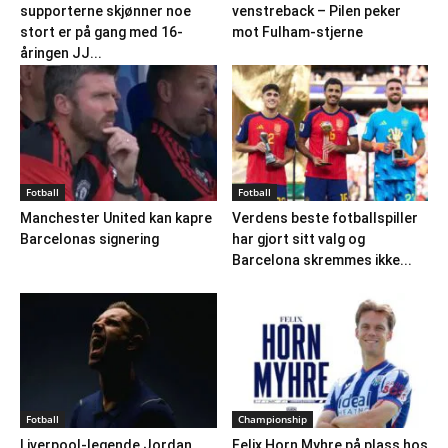
supporterne skjønner noe
venstreback – Pilen peker
stort er på gang med 16-
mot Fulham-stjerne
åringen JJ...
Fotball
Fotball
Manchester United kan kapre
Verdens beste fotballspiller
Barcelonas signering
har gjort sitt valg og
Barcelona skremmes ikke...
Fotball
Championship
Liverpool-legende Jordan
Felix Horn Myhre på plass hos