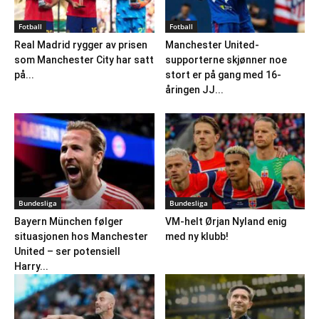
Fotball
Fotball
Real Madrid rygger av prisen
Manchester United-
som Manchester City har satt
supporterne skjønner noe
på...
stort er på gang med 16-
åringen JJ...
Bundesliga
Bundesliga
Bayern München følger
VM-helt Ørjan Nyland enig
situasjonen hos Manchester
med ny klubb!
United – ser potensiell
Harry...