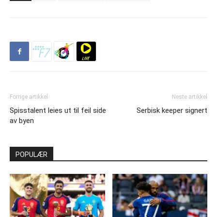
Forrige artikkel
Neste artikkel
Spisstalent leies ut til feil side
Serbisk keeper signert
av byen
POPULÆR