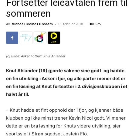
Fortsetter leieavtalen frem til
sommeren
Av
Michael Breines Oredam
-
13. februar 2018
525
(c) Bilde: Asker Fotball: Knut Ahlander
Knut Ahlander (19) gjorde sakene sine godt, og hadde
en fin utvikling i Asker i fjor, og alle parter mener det er
en fin løsning at Knut fortsetter i 2. divisjonsklubben i et
halvt år til.
– Knut hadde et fint opphold der i fjor, og kjenner både
klubben og ikke minst trener Kevin Nicol godt. Vi mener
dette er en bra løsning for Knuts videre utvikling, sier
sportssjef i Strømsgodset Jostein Flo.