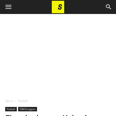
Hjem
Fotball
Fotball
OBOS-Ligaen