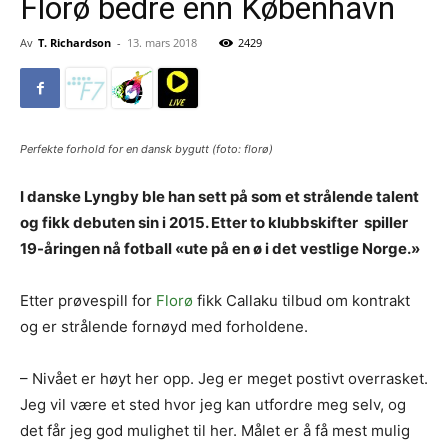
Florø bedre enn København
Av
T. Richardson
-
13. mars 2018
2429
Perfekte forhold for en dansk bygutt (foto: florø)
I danske Lyngby ble han sett på som et strålende talent
og fikk debuten sin i 2015. Etter to klubbskifter spiller
19-åringen nå fotball «ute på en ø i det vestlige Norge.»
Etter prøvespill for
Florø
fikk Callaku tilbud om kontrakt
og er strålende fornøyd med forholdene.
– Nivået er høyt her opp. Jeg er meget postivt overrasket.
Jeg vil være et sted hvor jeg kan utfordre meg selv, og
det får jeg god mulighet til her. Målet er å få mest mulig