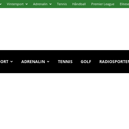
Vintersport
Adrenalin
Tennis
Håndball
Premier League
Elites
PORT
ADRENALIN
TENNIS
GOLF
RADIOSPORTE