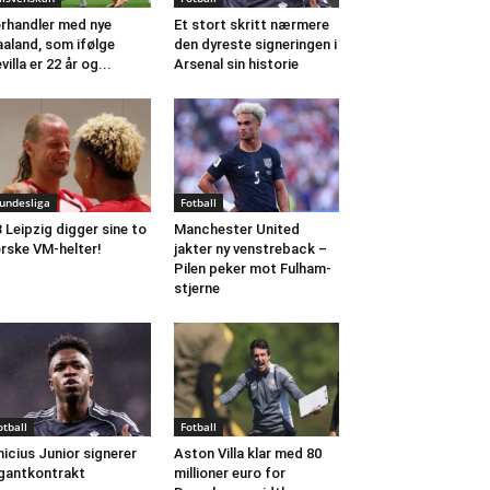
rhandler med nye
Et stort skritt nærmere
aland, som ifølge
den dyreste signeringen i
villa er 22 år og...
Arsenal sin historie
undesliga
Fotball
 Leipzig digger sine to
Manchester United
rske VM-helter!
jakter ny venstreback –
Pilen peker mot Fulham-
stjerne
otball
Fotball
nicius Junior signerer
Aston Villa klar med 80
gantkontrakt
millioner euro for