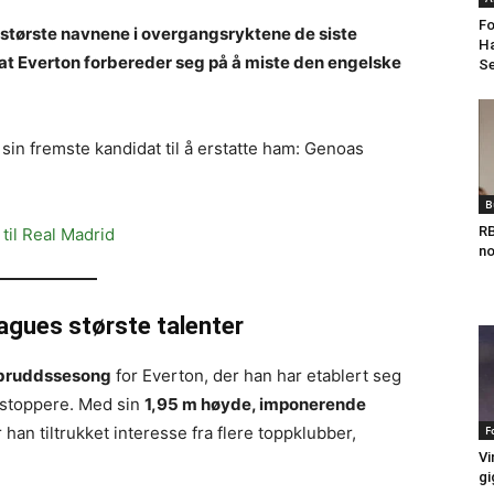
Fo
 største navnene i overgangsryktene de siste
Ha
t Everton forbereder seg på å miste den engelske
Se
sin fremste kandidat til å erstatte ham: Genoas
B
RB
 til Real Madrid
no
agues største talenter
mbruddssesong
for Everton, der han har etablert seg
stoppere. Med sin
1,95 m høyde, imponerende
 han tiltrukket interesse fra flere toppklubber,
F
Vi
gi