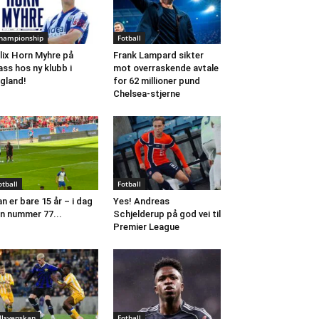
hampionship
Fotball
lix Horn Myhre på
Frank Lampard sikter
ass hos ny klubb i
mot overraskende avtale
gland!
for 62 millioner pund
Chelsea-stjerne
otball
Fotball
n er bare 15 år – i dag
Yes! Andreas
n nummer 77...
Schjelderup på god vei til
Premier League
llsvenskan
Fotball