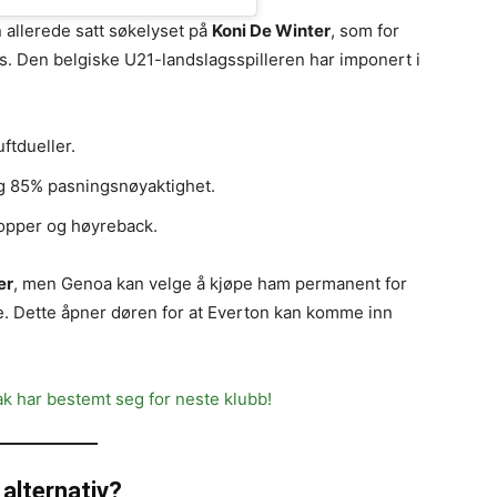
 allerede satt søkelyset på
Koni De Winter
, som for
us. Den belgiske U21-landslagsspilleren har imponert i
ftdueller.
g 85% pasningsnøyaktighet.
opper og høyreback.
er
, men Genoa kan velge å kjøpe ham permanent for
e. Dette åpner døren for at Everton kan komme inn
ak har bestemt seg for neste klubb!
 alternativ?