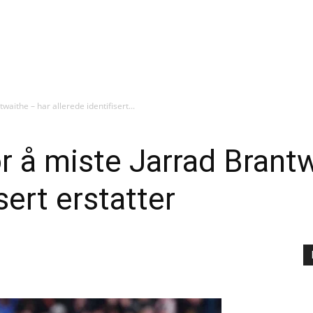
waithe – har allerede identifisert...
or å miste Jarrad Brant
sert erstatter