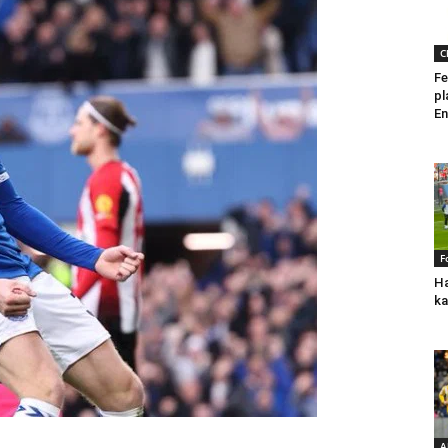
C
Fe
pl
En
F
Ha
ka
A