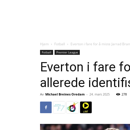
Hjem
Fotball
Everton i fare for å miste Jarrad Brant
Fotball
Premier League
Everton i fare f
allerede identifi
Av
Michael Breines Oredam
-
24. mars 2025
278