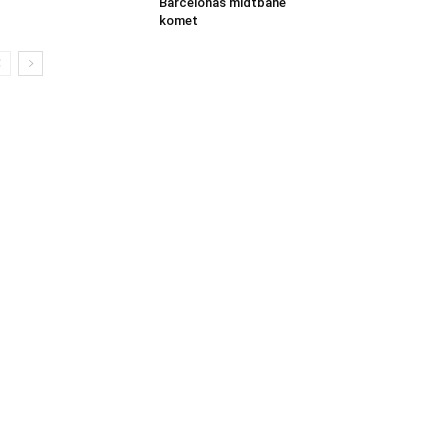
Barcelonas midtbane
komet