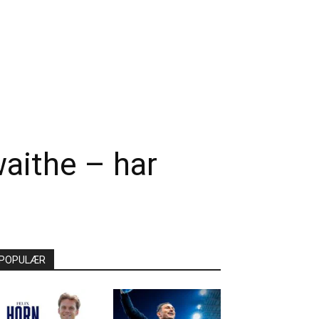
waithe – har
POPULÆR