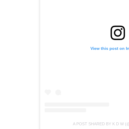
View this post on I
A POST SHARED BY K D W 