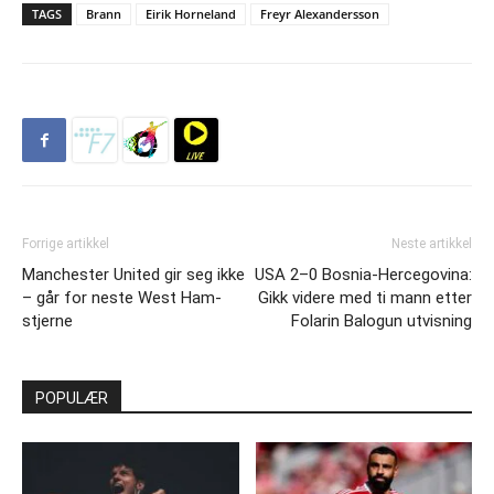
TAGS
Brann
Eirik Horneland
Freyr Alexandersson
Forrige artikkel
Neste artikkel
Manchester United gir seg ikke
USA 2–0 Bosnia-Hercegovina:
– går for neste West Ham-
Gikk videre med ti mann etter
stjerne
Folarin Balogun utvisning
POPULÆR