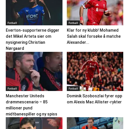
Fotball
Fotball
Everton-supporterne digger
Klar for ny klubb! Mohamed
det Mikel Arteta sier om
Salah skal forsøke å matche
nysignering Christian
Alexander...
Nørgaard
Fotball
Fotball
Manchester Uniteds
Dominik Szoboszlai fyrer opp
drømmescenario – 85
om Alexis Mac Allister-rykter
millioner pund
midtbanespiller og ny spiss