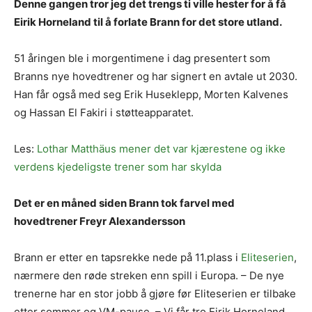
Denne gangen tror jeg det trengs ti ville hester for å få
Eirik Horneland til å forlate Brann for det store utland.
51 åringen ble i morgentimene i dag presentert som
Branns nye hovedtrener og har signert en avtale ut 2030.
Han får også med seg Erik Huseklepp, Morten Kalvenes
og Hassan El Fakiri i støtteapparatet.
Les:
Lothar Matthäus mener det var kjærestene og ikke
verdens kjedeligste trener som har skylda
Det er en måned siden Brann tok farvel med
hovedtrener Freyr Alexandersson
Brann er etter en tapsrekke nede på 11.plass i
Eliteserien
,
nærmere den røde streken enn spill i Europa. – De nye
trenerne har en stor jobb å gjøre før Eliteserien er tilbake
etter sommer og VM-pause. – Vi får tro Eirik Horneland