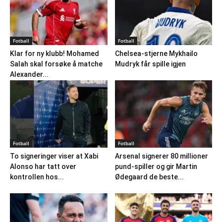
Fotball
Fotball
Klar for ny klubb! Mohamed
Chelsea-stjerne Mykhailo
Salah skal forsøke å matche
Mudryk får spille igjen
Alexander...
Fotball
Fotball
To signeringer viser at Xabi
Arsenal signerer 80 millioner
Alonso har tatt over
pund-spiller og gir Martin
kontrollen hos...
Ødegaard de beste...