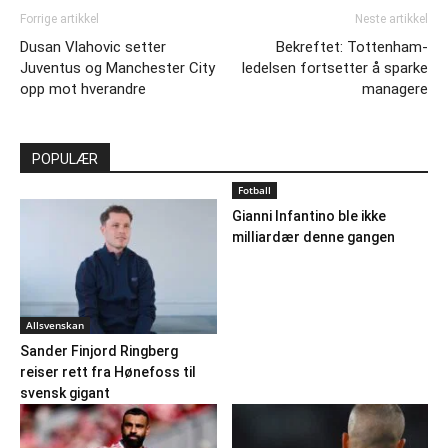
Forrige artikkel
Neste artikkel
Dusan Vlahovic setter
Bekreftet: Tottenham-
Juventus og Manchester City
ledelsen fortsetter å sparke
opp mot hverandre
managere
POPULÆR
Fotball
Gianni Infantino ble ikke
milliardær denne gangen
Allsvenskan
Sander Finjord Ringberg
reiser rett fra Hønefoss til
svensk gigant