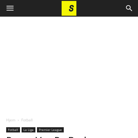
Hjem
Fotball
Fotball
La Liga
Premier League