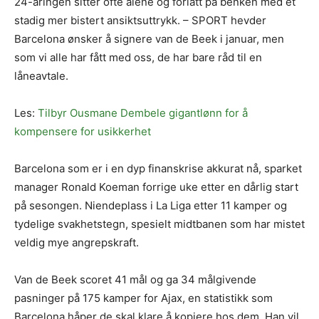
24-åringen sitter ofte alene og forlatt på benken med et
stadig mer bistert ansiktsuttrykk. – SPORT hevder
Barcelona ønsker å signere van de Beek i januar, men
som vi alle har fått med oss, de har bare råd til en
låneavtale.
Les:
Tilbyr Ousmane Dembele gigantlønn for å
kompensere for usikkerhet
Barcelona som er i en dyp finanskrise akkurat nå, sparket
manager Ronald Koeman forrige uke etter en dårlig start
på sesongen. Niendeplass i La Liga etter 11 kamper og
tydelige svakhetstegn, spesielt midtbanen som har mistet
veldig mye angrepskraft.
Van de Beek scoret 41 mål og ga 34 målgivende
pasninger på 175 kamper for Ajax, en statistikk som
Barcelona håper de skal klare å kopiere hos dem. Han vil