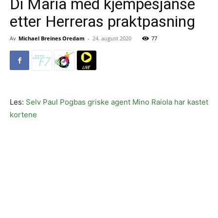
Di María med kjempesjanse
etter Herreras praktpasning
Av
Michael Breines Oredam
-
24. august 2020
77
Les:
Selv Paul Pogbas griske agent Mino Raiola har kastet
kortene