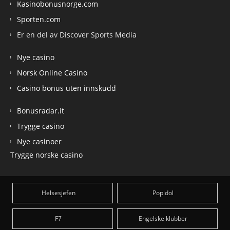
Kasinobonusnorge.com
Sporten.com
Er en del av Discover Sports Media
Nye casino
Norsk Online Casino
Casino bonus uten innskudd
Bonusradar.it
Trygge casino
Nye casinoer
Trygge norske casino
Helsesjefen
Popidol
F7
Engelske klubber