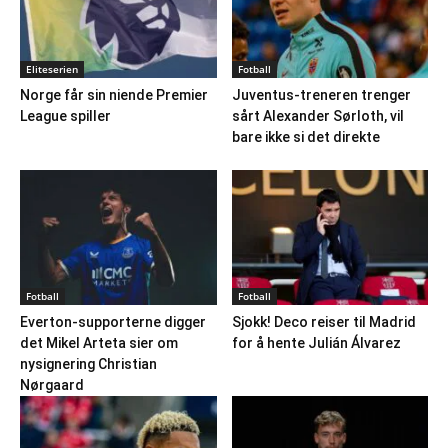
Eliteserien
Fotball
Norge får sin niende Premier
Juventus-treneren trenger
League spiller
sårt Alexander Sørloth, vil
bare ikke si det direkte
Fotball
Fotball
Everton-supporterne digger
Sjokk! Deco reiser til Madrid
det Mikel Arteta sier om
for å hente Julián Álvarez
nysignering Christian
Nørgaard