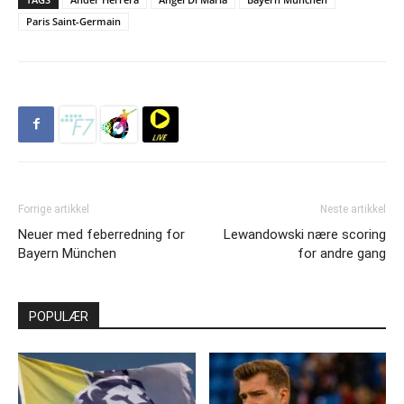
Paris Saint-Germain
Forrige artikkel
Neste artikkel
Neuer med feberredning for
Lewandowski nære scoring
Bayern München
for andre gang
POPULÆR