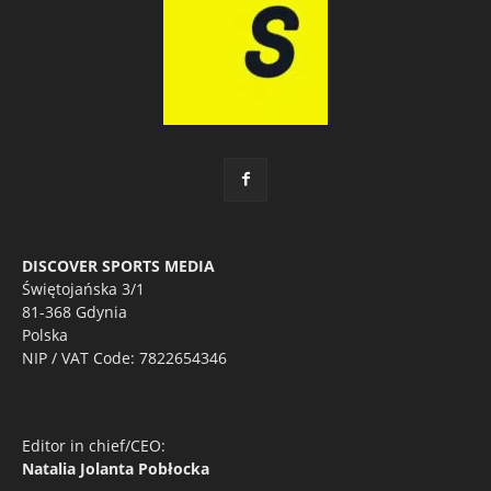
DISCOVER SPORTS MEDIA
Świętojańska 3/1
81-368 Gdynia
Polska
NIP / VAT Code: 7822654346
Editor in chief/CEO:
Natalia Jolanta Pobłocka