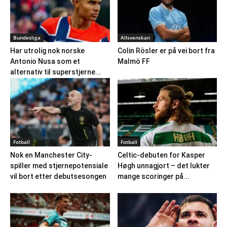
Bundesliga
Allsvenskan
Har utrolig nok norske
Colin Rösler er på vei bort fra
Antonio Nusa som et
Malmö FF
alternativ til superstjerne...
Fotball
Fotball
Nok en Manchester City-
Celtic-debuten for Kasper
spiller med stjernepotensiale
Høgh unnagjort – det lukter
vil bort etter debutsesongen
mange scoringer på...