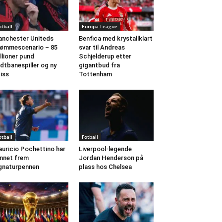
otball
Europa League
nchester Uniteds
Benfica med krystallklart
ømmescenario – 85
svar til Andreas
llioner pund
Schjelderup etter
dtbanespiller og ny
gigantbud fra
iss
Tottenham
otball
Fotball
uricio Pochettino har
Liverpool-legende
nnet frem
Jordan Henderson på
gnaturpennen
plass hos Chelsea