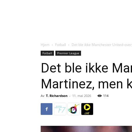
Hjem
Fotball
Det ble ikke Manchester United-over
Fotball
Premier League
Det ble ikke M
Martinez, men k
Av
T. Richardson
-
11. mai 2026
114