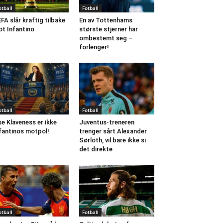
otball
Fotball
FA slår kraftig tilbake
En av Tottenhams
t Infantino
største stjerner har
ombestemt seg –
forlenger!
otball
Fotball
se Klaveness er ikke
Juventus-treneren
fantinos motpol!
trenger sårt Alexander
Sørloth, vil bare ikke si
det direkte
otball
Fotball