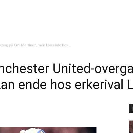
gang på Emi Martinez, men kan ende hos...
anchester United-overg
an ende hos erkerival L