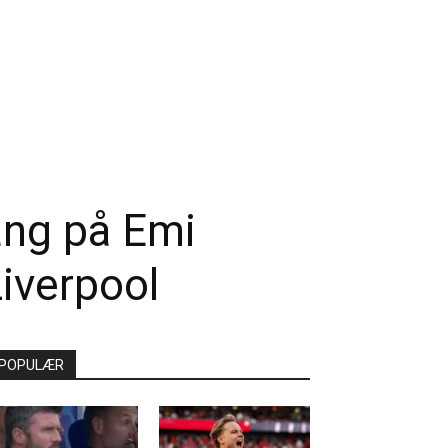
ang på Emi
iverpool
POPULÆR