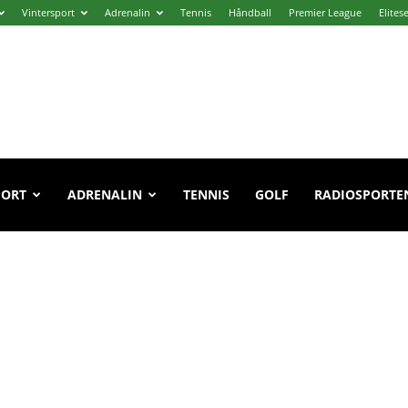
Vintersport
Adrenalin
Tennis
Håndball
Premier League
Elites
PORT
ADRENALIN
TENNIS
GOLF
RADIOSPORTE