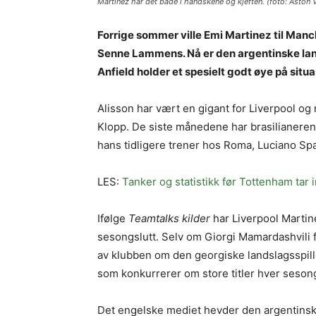
Martinez har det både i handskene og kjeften. (foto: Aston V
Forrige sommer ville Emi Martinez til Manc
Senne Lammens. Nå er den argentinske lands
Anfield holder et spesielt godt øye på situa
Alisson har vært en gigant for Liverpool o
Klopp. De siste månedene har brasilianeren 
hans tidligere trener hos Roma, Luciano Spal
LES:
Tanker og statistikk før Tottenham tar 
Ifølge
Teamtalks kilder
har Liverpool Martine
sesongslutt. Selv om Giorgi Mamardashvili fort
av klubben om den georgiske landslagsspiller
som konkurrerer om store titler hver seson
Det engelske mediet hevder den argentinske