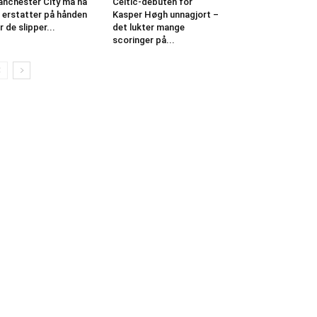
nchester City må ha
Celtic-debuten for
 erstatter på hånden
Kasper Høgh unnagjort –
r de slipper...
det lukter mange
scoringer på...