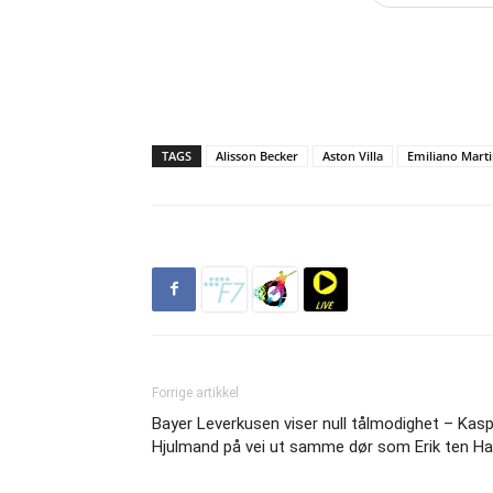
TAGS
Alisson Becker
Aston Villa
Emiliano Mart
Forrige artikkel
Bayer Leverkusen viser null tålmodighet – Kas
Hjulmand på vei ut samme dør som Erik ten H