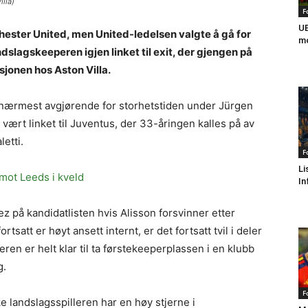
illa)
F
UE
hester United, men United-ledelsen valgte å gå for
mo
lagskeeperen igjen linket til exit, der gjengen på
sjonen hos Aston Villa.
g nærmest avgjørende for storhetstiden under Jürgen
vært linket til Juventus, der 33-åringen kalles på av
etti.
F
Li
imot Leeds i kveld
In
z på kandidatlisten hvis Alisson forsvinner etter
satt er høyt ansett internt, er det fortsatt tvil i deler
en er helt klar til ta førstekeeperplassen i en klubb
g.
F
 landslagsspilleren har en høy stjerne i