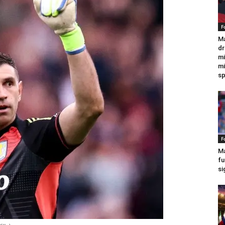
F
Ma
dr
mi
mi
sp
F
Ma
fu
si