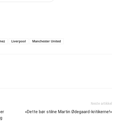
inez
Liverpool
Manchester United
Neste artikkel
per
«Dette bør stilne Martin Ødegaard-kritikerne!»
ag