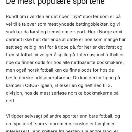
De mest populære sportene
Rundt om i verden er det noen “nye” sporter som er på
vei til å ta over som mest yndede bettingobjekter, og vi
snakker da først og fremst om e-sport. Her i Norge er vi
derimot ikke helt der enda at dette er noe som mange har
satt seg veldig inn i for å tippe på, for her er det først og
fremst fotball vi velger å spille på. Internasjonal fotball er
noe du finner odds for hos alle nettbaserte bookmakere,
men også norsk fotball kan du finne odds for hos de
beste norske oddsoperatørene. Du kan derfor tippe på
kamper i OBOS-ligaen, Eliteserien og helt ned til 3.
divisjon, hos de mest seriøse norske bookmakerne på
nett.
Vi tipper selvsagt på andre sporter enn bare fotball, og
en type idrett som vi nordmenn kanskje er langt mer
interessert i enn spillere fra nesten alle andre land, er