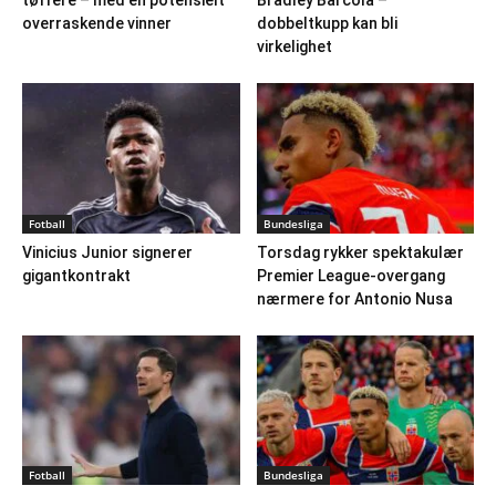
tøffere – med en potensielt
Bradley Barcola –
overraskende vinner
dobbeltkupp kan bli
virkelighet
Fotball
Bundesliga
Vinicius Junior signerer
Torsdag rykker spektakulær
gigantkontrakt
Premier League-overgang
nærmere for Antonio Nusa
Fotball
Bundesliga