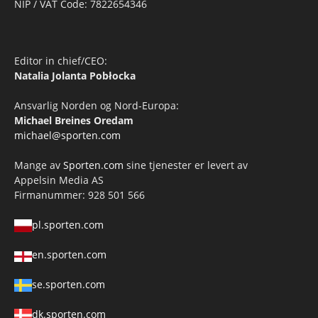
NIP / VAT Code: 7822654346
Editor in chief/CEO:
Natalia Jolanta Pobłocka
Ansvarlig Norden og Nord-Europa:
Michael Breines Oredam
michael@sporten.com
Mange av
Sporten.com
sine tjenester er levert av
Appelsin Media AS
Firmanummer: 928 501 566
pl.sporten.com
en.sporten.com
se.sporten.com
dk.sporten.com