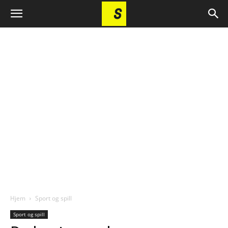
Hjem
Sport og spill
Sport og spill