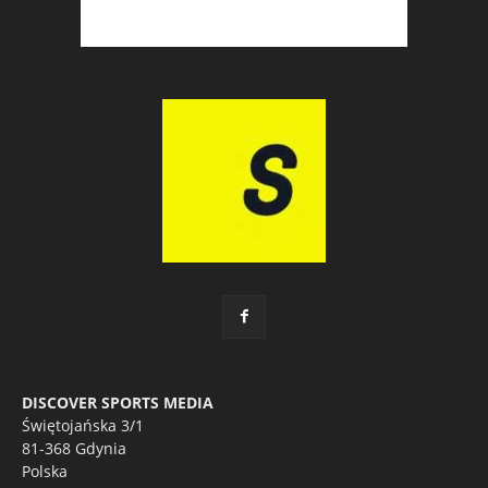
DISCOVER SPORTS MEDIA
Świętojańska 3/1
81-368 Gdynia
Polska