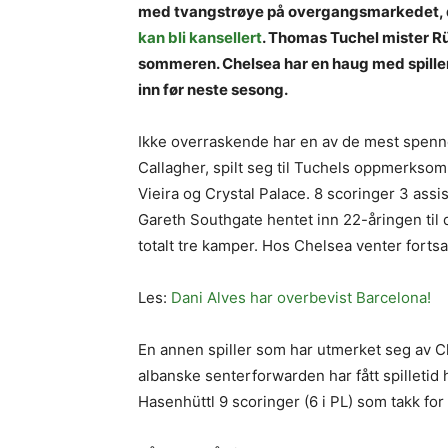
med tvangstrøye på overgangsmarkedet, der
kan bli kansellert
. Thomas Tuchel mister Rü
sommeren. Chelsea har en haug med spillere 
inn før neste sesong.
Ikke overraskende har en av de mest spen
Callagher, spilt seg til Tuchels oppmerksom
Vieira og Crystal Palace. 8 scoringer 3 ass
Gareth Southgate hentet inn 22-åringen til
totalt tre kamper. Hos Chelsea venter forts
Les:
Dani Alves har overbevist Barcelona!
En annen spiller som har utmerket seg av C
albanske senterforwarden har fått spilletid
Hasenhüttl 9 scoringer (6 i PL) som takk for t