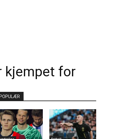
r kjempet for
POPULÆR
undesliga
Fotball