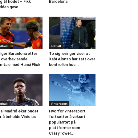
g til hodet – Fikk
Barcelona
elden gave...
otball
Fotball
lger Barcelona etter
To signeringer viser at
 overbevisende
Xabi Alonso har tatt over
mtale med Hansi Flick
kontrollen hos...
otball
Vintersport
al Madrid øker budet
Hvorfor vintersport
r å beholde Vinícius
fortsetter å vokse i
popularitet på
plattformer som
CrazyTower...