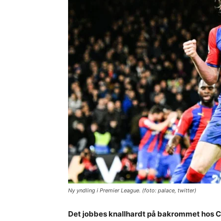
Ny yndling i Premier League. (foto: palace, twitter)
Det jobbes knallhardt på bakrommet hos Ch