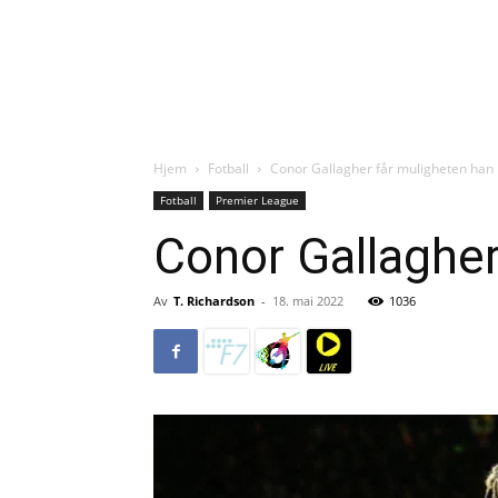
Hjem
Fotball
Conor Gallagher får muligheten han 
Fotball
Premier League
Conor Gallagher
Av
T. Richardson
-
18. mai 2022
1036