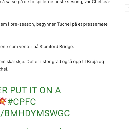
 å satse på de to spillerne neste sesong, var Chelsea-
a dem i pre-season, begynner Tuchel på et pressemøte
gavene som venter på Stamford Bridge.
m skal skje. Det er i stor grad også opp til Broja og
chel.
 PUT IT ON A
#CPFC
OM/BMHDYMSWGC