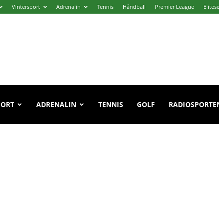
Vintersport
Adrenalin
Tennis
Håndball
Premier League
Elites
PORT
ADRENALIN
TENNIS
GOLF
RADIOSPORTE