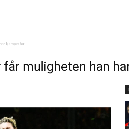
har kjempet for
 får muligheten han ha
B