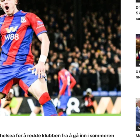
Ør
Sk
su
F
UE
mo
F
elsea for å redde klubben fra å gå inn i sommeren
Mo