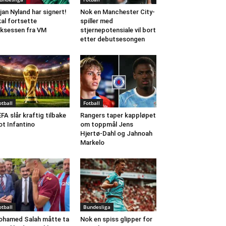
jan Nyland har signert!
Nok en Manchester City-
al fortsette
spiller med
ksessen fra VM
stjernepotensiale vil bort
etter debutsesongen
otball
Fotball
FA slår kraftig tilbake
Rangers taper kappløpet
t Infantino
om toppmål Jens
Hjertø-Dahl og Jahnoah
Markelo
otball
Bundesliga
hamed Salah måtte ta
Nok en spiss glipper for