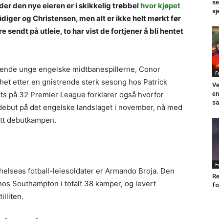
se
 den nye eieren er i skikkelig trøbbel
hvor kjøpet
sj
diger og Christensen, men alt er ikke helt mørkt før
sendt på utleie, to har vist de fortjener å bli hentet
nende unge engelske midtbanespillerne, Conor
F
het etter en gnistrende sterk sesong hos Patrick
Ve
en
ists på 32 Premier League forklarer også hvorfor
sa
 debut på det engelske landslaget i november, nå med
att debutkampen.
F
helseas fotball-leiesoldater er Armando Broja. Den
Re
 hos Southampton i totalt 38 kamper, og levert
fo
illiten.