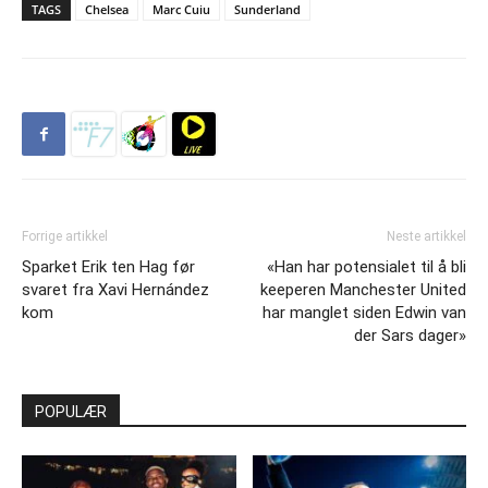
TAGS
Chelsea
Marc Cuiu
Sunderland
Forrige artikkel
Neste artikkel
Sparket Erik ten Hag før
«Han har potensialet til å bli
svaret fra Xavi Hernández
keeperen Manchester United
kom
har manglet siden Edwin van
der Sars dager»
POPULÆR