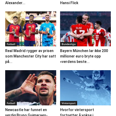
Alexander...
Hansi Flick
Fotball
Bundesliga
Real Madrid rygger av prisen
Bayern München lar ikke 200
som Manchester City har satt
millioner euro bryte opp
på...
«verdens beste...
Fotball
Vintersport
Newcastle har funnet en
Hvorfor vintersport
verdig Bruno Guimaraes-
fortsetter å vokse i