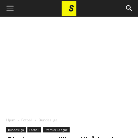
Hjem
Fotball
Bundesliga
Bundesliga
Fotball
Premier League