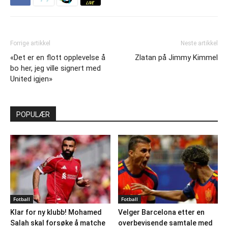
Forrige artikkel
Neste artikkel
«Det er en flott opplevelse å
Zlatan på Jimmy Kimmel
bo her, jeg ville signert med
United igjen»
POPULÆR
Fotball
Fotball
Klar for ny klubb! Mohamed
Velger Barcelona etter en
Salah skal forsøke å matche
overbevisende samtale med