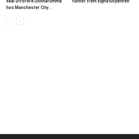
skal utfordre Donnarumma
funnet frem signaturpennen
hos Manchester City...