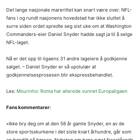
Det lange nasjonale marerittet kan snart være over. NFL-
fans i og rundt nasjonens hovedstad har ikke sluttet å
surre siden ordet spredte seg sist uke om at Washington
Commanders-eier Daniel Snyder hadde sagt ja til å selge
NFL-laget.
Nå er det opp til ligaens 31 andre lageiere å godkjenne
salget. – Daniel Snyder er så upolulær at
godkjennelsesprosesen blir ekspressbehandlet.
Les:
Mourinho: Roma har allerede vunnet Europaligaen
Fans kommentarer:
«Ikke bry deg om at den 58 år gamle Snyder, en av de
store sportsskurkene i det siste kvart århundre, går som
en banditt på børsen. Nyheten om hans nært forestående