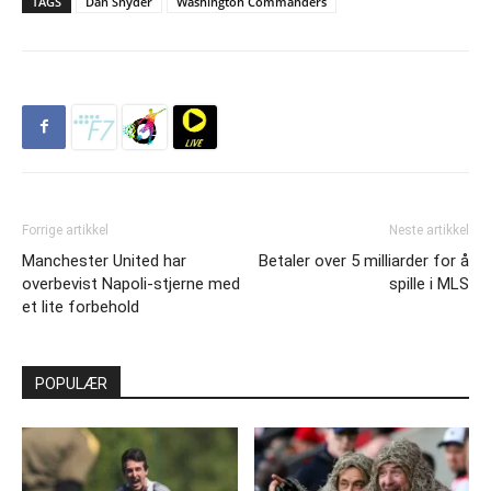
TAGS
Dan Snyder
Washington Commanders
Forrige artikkel
Neste artikkel
Manchester United har
Betaler over 5 milliarder for å
overbevist Napoli-stjerne med
spille i MLS
et lite forbehold
POPULÆR