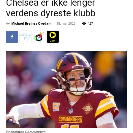
Chelsea er ikke lenger
verdens dyreste klubb
Av
Michael Breines Oredam
-
18. mai 2023
427
Washington Commanders