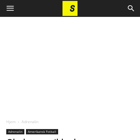
Hjem
Adrenalin
Adrenalin
Amerikansk Fotball