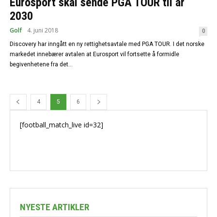
Eurosport skal sende PGA TOUR til år
2030
Golf
4. juni 2018
0
Discovery har inngått en ny rettighetsavtale med PGA TOUR. I det norske
markedet innebærer avtalen at Eurosport vil fortsette å formidle
begivenhetene fra det...
4
5
6
[football_match_live id=32]
NYESTE ARTIKLER