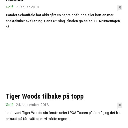
Golf
7. januar 2019
0
Xander Schauffele har aldri gått en bedre golfrunde eller hatt en mer
spektakulær avslutning. Hans 62 slag i finalen ga seier i PGA-turneringen
på...
Tiger Woods tilbake på topp
Golf
24. september 2018
0
I natt vant Tiger Woods sin første seier i PGA Touren på fem år, og det ble
akkurat så tårevått som vi måtte regne...