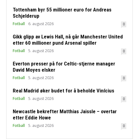
Tottenham byr 55 millioner euro for Andreas
Schjelderup
Fotball
6. august 2026
0
Gikk glipp av Lewis Hall, nå går Manchester United
etter 60 millioner pund Arsenal spiller
Fotball
5. august 2026
0
Everton presser på for Celtic-stjerne manager
David Moyes elsker
Fotball
5. august 2026
0
Real Madrid øker budet for å beholde Vinícius
Fotball
5. august 2026
0
Newcastle bekrefter Matthias Jaissle – overtar
etter Eddie Howe
Fotball
5. august 2026
0