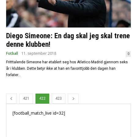
Diego Simeone: En dag skal jeg skal trene
denne klubben!
Fotball
11. september 2018
0
Fritttalende Simeone har etablert seg hos Atletico Madrid gjennom seks
år i klubben. Dette betyr ikke at han en favorittjobb den dagen han
forlater...
421
422
423
[football_match_live id=32]