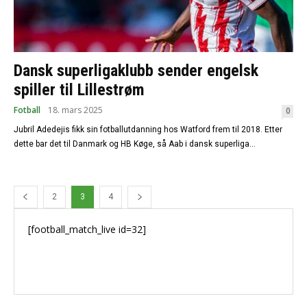
Dansk superligaklubb sender engelsk
spiller til Lillestrøm
Fotball
18. mars 2025
0
Jubril Adedejis fikk sin fotballutdanning hos Watford frem til 2018. Etter
dette bar det til Danmark og HB Køge, så Aab i dansk superliga...
2
3
4
[football_match_live id=32]