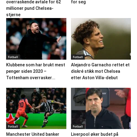
overraskende avtale for 62
for seg
millioner pund Chelsea-
stjerne
Fotball
Fotball
Klubbene som har brukt mest
Alejandro Garnacho rettet et
penger siden 2020 –
diskré stikk mot Chelsea
Tottenham overrasker...
etter Aston Villa-debut
Fotball
Fotball
Manchester United banker
Liverpool øker budet på