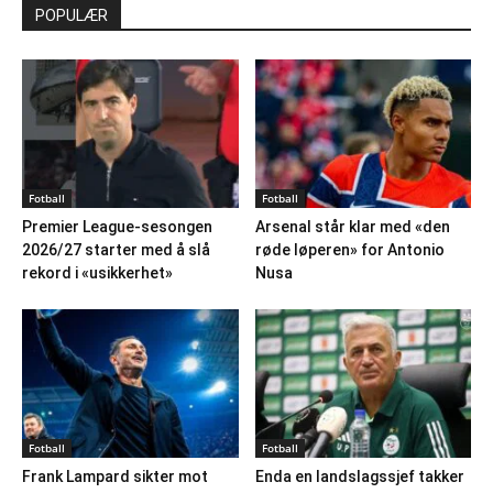
POPULÆR
Fotball
Fotball
Premier League-sesongen
Arsenal står klar med «den
2026/27 starter med å slå
røde løperen» for Antonio
rekord i «usikkerhet»
Nusa
Fotball
Fotball
Frank Lampard sikter mot
Enda en landslagssjef takker