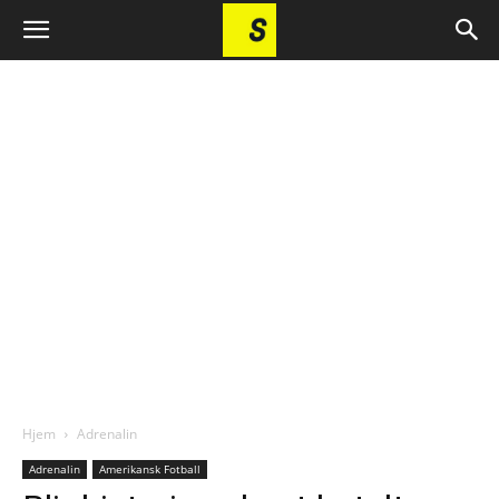
Hjem
Adrenalin
Adrenalin
Amerikansk Fotball