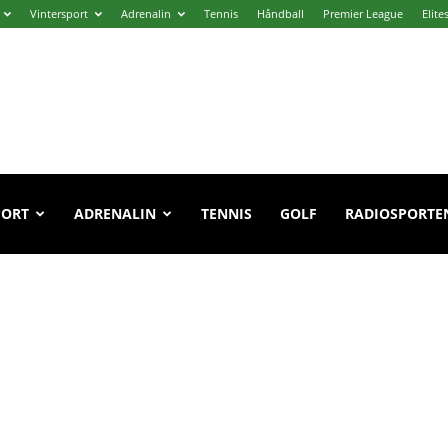
Vintersport
Adrenalin
Tennis
Håndball
Premier League
Elite
PORT
ADRENALIN
TENNIS
GOLF
RADIOSPORTE