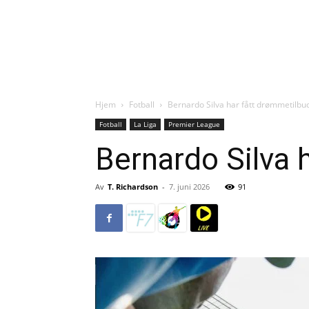
Hjem
Fotball
Bernardo Silva har fått drømmetilbu
Fotball
La Liga
Premier League
Bernardo Silva 
Av
T. Richardson
-
7. juni 2026
91