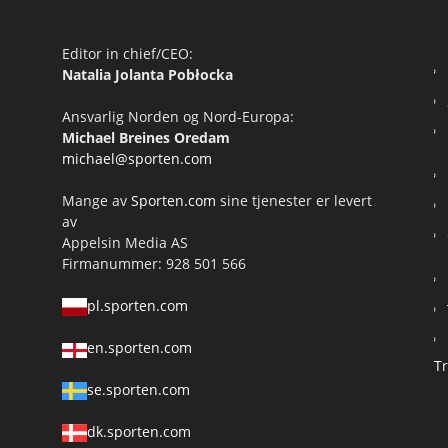
Editor in chief/CEO:
Natalia Jolanta Pobłocka
Ansvarlig Norden og Nord-Europa:
Michael Breines Oredam
michael@sporten.com
Mange av
Sporten.com
sine tjenester er levert
av
Appelsin Media AS
Firmanummer: 928 501 566
pl.sporten.com
en.sporten.com
T
se.sporten.com
dk.sporten.com