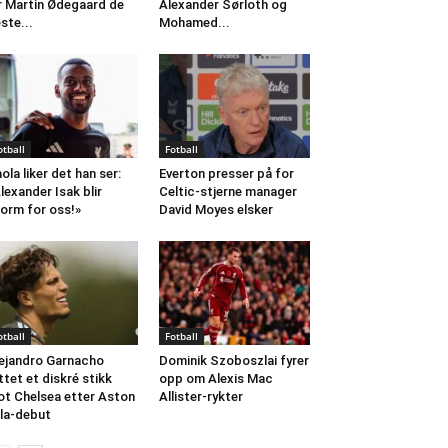
r Martin Ødegaard de
Alexander Sørloth og
ste...
Mohamed...
otball
Fotball
aola liker det han ser:
Everton presser på for
lexander Isak blir
Celtic-stjerne manager
orm for oss!»
David Moyes elsker
otball
Fotball
ejandro Garnacho
Dominik Szoboszlai fyrer
ttet et diskré stikk
opp om Alexis Mac
t Chelsea etter Aston
Allister-rykter
lla-debut