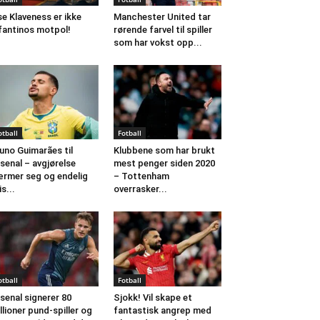
se Klaveness er ikke
Manchester United tar
fantinos motpol!
rørende farvel til spiller
som har vokst opp...
otball
Fotball
uno Guimarães til
Klubbene som har brukt
senal – avgjørelse
mest penger siden 2020
rmer seg og endelig
– Tottenham
is...
overrasker...
otball
Fotball
senal signerer 80
Sjokk! Vil skape et
llioner pund-spiller og
fantastisk angrep med