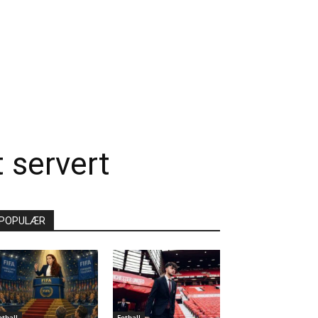
 servert
POPULÆR
otball
Fotball