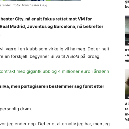
gi
tander. (foto: Manchester City)
be
ester City, nå er alt fokus rettet mot VM for
il Real Madrid, Juventus og Barcelona, nå bekrefter
.
F
vil være i en klubb som virkelig vil ha meg. Det er helt
Ir
«A
re en forskjell, begynner Silva til
A Bola
på lørdag.
en
ontrakt med gigantklubb og 4 millioner euro i årslønn
 Silva, men portugiseren bestemmer seg først etter
F
Al
 personlig drøm.
re
mo
Vi
hvor jeg ender opp. Det er et alternativ jeg har, men jeg