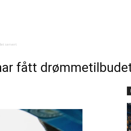
det servert
har fått drømmetilbudet
F