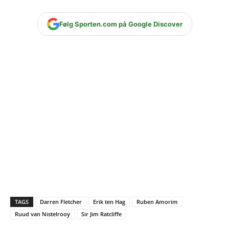
Følg Sporten.com på Google Discover
TAGS
Darren Fletcher
Erik ten Hag
Ruben Amorim
Ruud van Nistelrooy
Sir Jim Ratcliffe