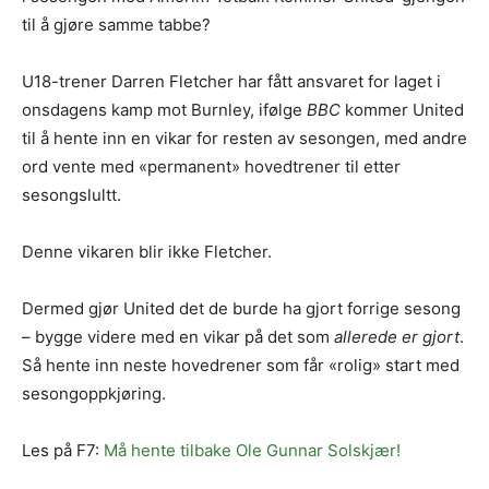
til å gjøre samme tabbe?
U18-trener Darren Fletcher har fått ansvaret for laget i
onsdagens kamp mot Burnley, ifølge
BBC
kommer United
til å hente inn en vikar for resten av sesongen, med andre
ord vente med «permanent» hovedtrener til etter
sesongslultt.
Denne vikaren blir ikke Fletcher.
Dermed gjør United det de burde ha gjort forrige sesong
– bygge videre med en vikar på det som
allerede er gjort
.
Så hente inn neste hovedrener som får «rolig» start med
sesongoppkjøring.
Les på F7:
Må hente tilbake Ole Gunnar Solskjær!