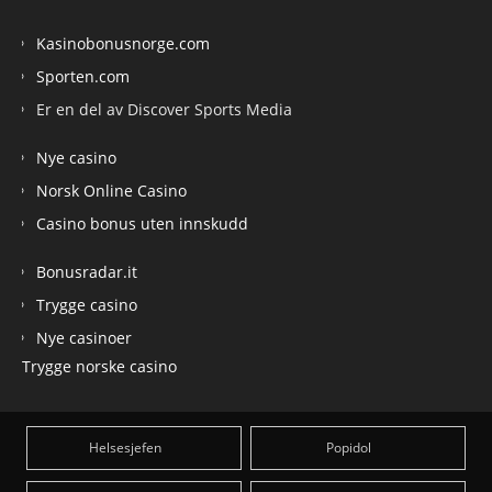
Kasinobonusnorge.com
Sporten.com
Er en del av Discover Sports Media
Nye casino
Norsk Online Casino
Casino bonus uten innskudd
Bonusradar.it
Trygge casino
Nye casinoer
Trygge norske casino
Helsesjefen
Popidol