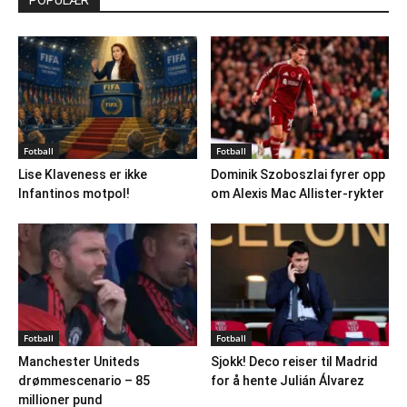
POPULÆR
Fotball
Fotball
Lise Klaveness er ikke
Dominik Szoboszlai fyrer opp
Infantinos motpol!
om Alexis Mac Allister-rykter
Fotball
Fotball
Manchester Uniteds
Sjokk! Deco reiser til Madrid
drømmescenario – 85
for å hente Julián Álvarez
millioner pund