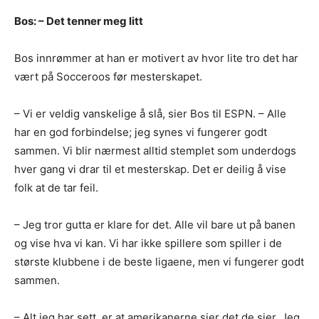
Bos: – Det tenner meg litt
Bos innrømmer at han er motivert av hvor lite tro det har
vært på Socceroos før mesterskapet.
– Vi er veldig vanskelige å slå, sier Bos til ESPN. – Alle
har en god forbindelse; jeg synes vi fungerer godt
sammen. Vi blir nærmest alltid stemplet som underdogs
hver gang vi drar til et mesterskap. Det er deilig å vise
folk at de tar feil.
– Jeg tror gutta er klare for det. Alle vil bare ut på banen
og vise hva vi kan. Vi har ikke spillere som spiller i de
største klubbene i de beste ligaene, men vi fungerer godt
sammen.
– Alt jeg har sett, er at amerikanerne sier det de sier. Jeg