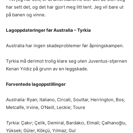
har sett det, og det har gjort meg litt tent. Jeg vil bare ut
på banen og vinne.
Lagoppdateringer før Australia – Tyrkia
Australia har ingen skadeproblemer før åpningskampen.
Tyrkia må derimot trolig klare seg uten Juventus-stjernen
Kenan Yıldız på grunn av en leggskade.
Forventede lagoppstillinger
Australia:
Ryan; Italiano, Circati, Souttar, Herrington, Bos;
Metcalfe, Irvine, O’Neill, Leckie; Toure
Tyrkia:
Çakır; Çelik, Demiral, Bardakcı, Elmali; Çalhanoğlu,
Yüksek; Güler, Kökçü, Yılmaz; Gul