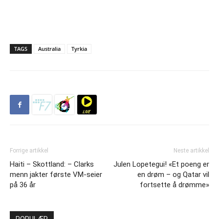
TAGS
Australia
Tyrkia
Forrige artikkel
Neste artikkel
Haiti – Skottland: – Clarks
Julen Lopetegui! «Et poeng er
menn jakter første VM-seier
en drøm – og Qatar vil
på 36 år
fortsette å drømme»