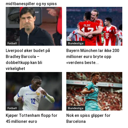
midtbanespiller og ny spiss
Fotball
Bundesliga
Liverpool øker budet på
Bayern München lar ikke 200
Bradley Barcola –
millioner euro bryte opp
dobbeltkupp kan bli
«verdens beste...
virkelighet
Fotball
Bundesliga
Kjøper Tottenham flopp for
Nok en spiss glipper for
45 millioner euro
Barcelona