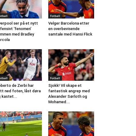
otball
Fotball
verpool ser på et nytt
Velger Barcelona etter
fensivt ‘fenomen’
en overbevisende
mmen med Bradley
samtale med Hansi Flick
rcola
otball
Fotball
berto de Zerbi har
Sjokk! Vil skape et
tt ned foten, låst døra
fantastisk angrep med
 kastet...
Alexander Sørloth og
Mohamed...