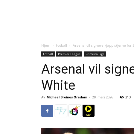
Hjem
Fotball
Arsenal vil signere kjapp stjerne for
Fotball
Premier League
Primeira Liga
Arsenal vil sign
White
Av
Michael Breines Oredam
-
28. mars 2026
213