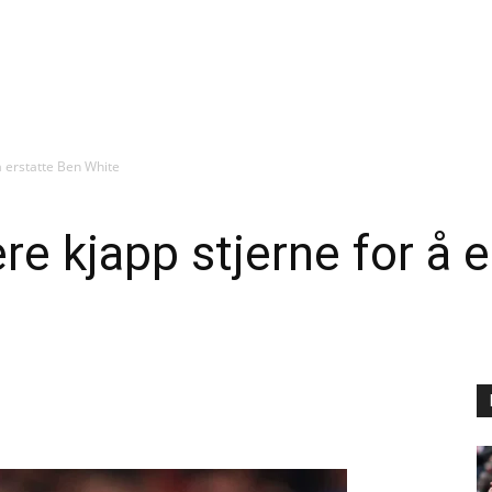
 å erstatte Ben White
ere kjapp stjerne for å 