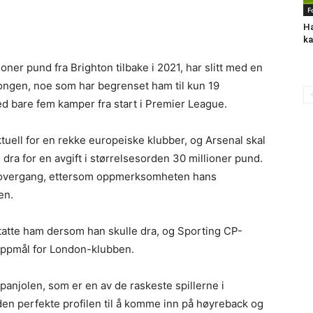
F
Ha
ka
oner pund fra Brighton tilbake i 2021, har slitt med en
ongen, noe som har begrenset ham til kun 19
ed bare fem kamper fra start i Premier League.
tuell for en rekke europeiske klubber, og Arsenal skal
dra for en avgift i størrelsesorden 30 millioner pund.
en overgang, ettersom oppmerksomheten hans
en.
statte ham dersom han skulle dra, og Sporting CP-
oppmål for London-klubben.
spanjolen, som er en av de raskeste spillerne i
n perfekte profilen til å komme inn på høyreback og