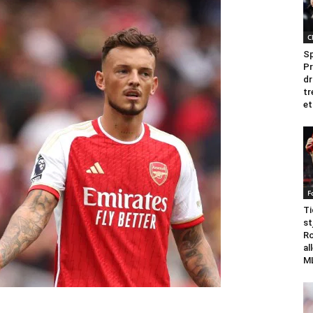
C
Sp
Pr
dr
tr
et
F
Ti
st
Ro
al
M