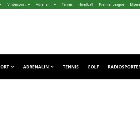
Vintersport
Adrenalin
Tennis
Håndball
Premier League
Elites
PORT
ADRENALIN
TENNIS
GOLF
RADIOSPORTE