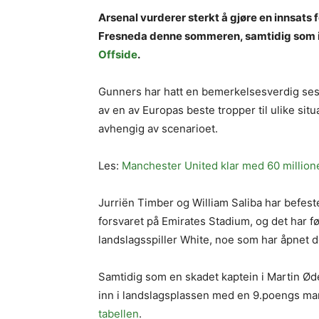
Arsenal vurderer sterkt å gjøre en innsats 
Fresneda denne sommeren, samtidig som int
Offside
.
Gunners har hatt en bemerkelsesverdig seso
av en av Europas beste tropper til ulike situ
avhengig av scenarioet.
Les:
Manchester United klar med 60 million
Jurriën Timber og William Saliba har befest
forsvaret på Emirates Stadium, og det har fø
landslagsspiller White, noe som har åpnet d
Samtidig som en skadet kaptein i Martin Øde
inn i landslagsplassen med en 9.poengs mar
tabellen
.