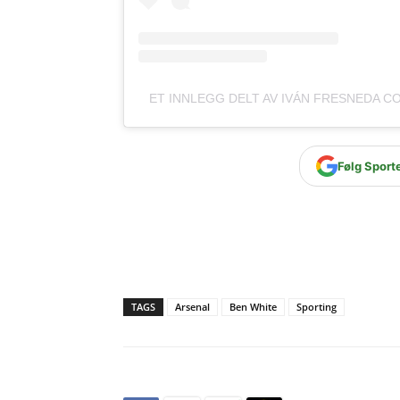
ET INNLEGG DELT AV IVÁN FRESNEDA C
Følg Sport
TAGS
Arsenal
Ben White
Sporting