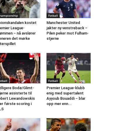
hampionship
Fotball
ionskandalen kostet
Manchester United
emier League-
jakter ny venstreback –
ømmen – nå avslører
Pilen peker mot Fulham-
eneren det mørke
stjerne
terspillet
otball
Fotball
dligere Bodø/Glimt-
Premier League-klubb
jerne assisterte til
enig med supertalent
bert Lewandowskis
Ayyoub Bouaddi – blar
ler første scoring i
opp mer enn...
LS