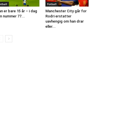
otball
Fotball
n er bare 15 år – i dag
Manchester City går for
n nummer 77...
Rodri erstatter
uavhengig om han drar
eller...