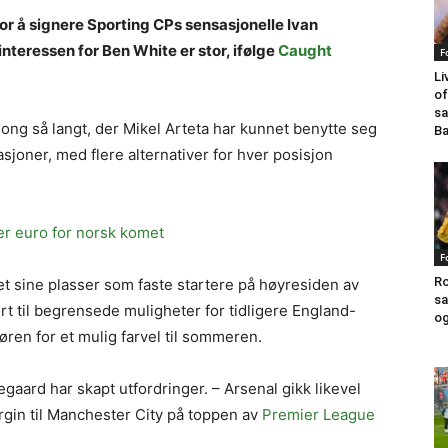
for å signere Sporting CPs sensasjonelle Ivan
eressen for Ben White er stor, ifølge
Caught
F
Li
of
sa
ng så langt, der Mikel Arteta har kunnet benytte seg
Ba
asjoner, med flere alternativer for hver posisjon
er euro for norsk komet
F
Ro
et sine plasser som faste startere på høyresiden av
sa
rt til begrensede muligheter for tidligere England-
og
øren for et mulig farvel til sommeren.
gaard har skapt utfordringer. – Arsenal gikk likevel
gin til Manchester City på toppen av
Premier League