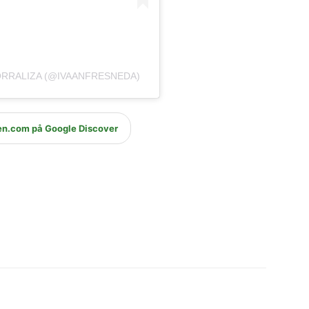
ORRALIZA (@IVAANFRESNEDA)
en.com på Google Discover