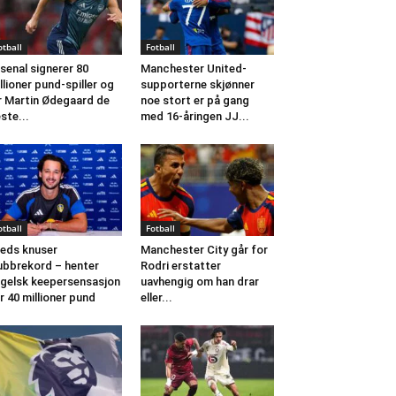
otball
Fotball
senal signerer 80
Manchester United-
llioner pund-spiller og
supporterne skjønner
r Martin Ødegaard de
noe stort er på gang
ste...
med 16-åringen JJ...
otball
Fotball
eds knuser
Manchester City går for
ubbrekord – henter
Rodri erstatter
gelsk keepersensasjon
uavhengig om han drar
r 40 millioner pund
eller...