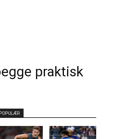
begge praktisk
POPULÆR