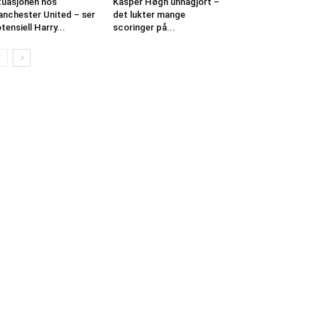
tuasjonen hos
Kasper Høgh unnagjort –
nchester United – ser
det lukter mange
tensiell Harry...
scoringer på...