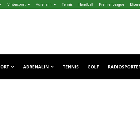
Vintersport
Adrenalin
Tennis
Håndball
Premier League
Elites
PORT
ADRENALIN
TENNIS
GOLF
RADIOSPORTE