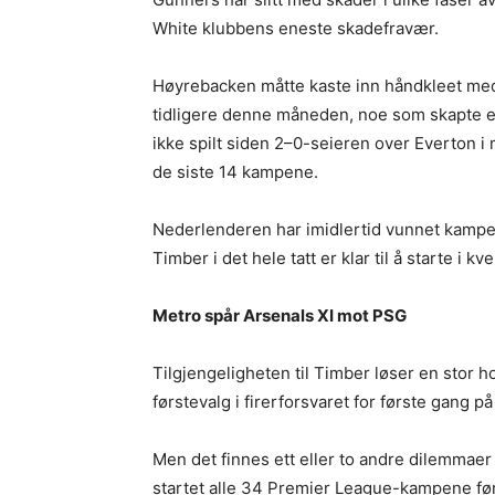
White klubbens eneste skadefravær.
Høyrebacken måtte kaste inn håndkleet me
tidligere denne måneden, noe som skapte et
ikke spilt siden 2–0-seieren over Everton i
de siste 14 kampene.
Nederlenderen har imidlertid vunnet kampen m
Timber i det hele tatt er klar til å starte i k
Metro spår Arsenals XI mot PSG
Tilgjengeligheten til Timber løser en stor 
førstevalg i firerforsvaret for første gang p
Men det finnes ett eller to andre dilemmaer
startet alle 34 Premier League-kampene fø