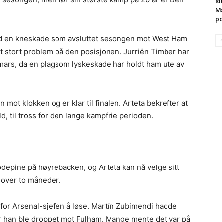
si
Ma
po
d en kneskade som avsluttet sesongen mot West Ham
 stort problem på den posisjonen. Jurriën Timber har
 mars, da en plagsom lyskeskade har holdt ham ute av
ot klokken og er klar til finalen. Arteta bekrefter at
veld, til tross for den lange kampfrie perioden.
hodepine på høyrebacken, og Arteta kan nå velge sitt
å over to måneder.
 for Arsenal-sjefen å løse. Martín Zubimendi hadde
r han ble droppet mot Fulham. Mange mente det var på