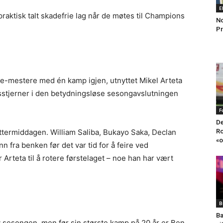
E
raktisk talt skadefrie lag når de møtes til Champions
No
Pr
gue-mestere med én kamp igjen, utnyttet Mikel Arteta
agsstjerner i den betydningsløse sesongavslutningen
F
De
Ro
ettermiddagen. William Saliba, Bukayo Saka, Declan
«o
 fra benken før det var tid for å feire ved
r Arteta til å rotere førstelaget – noe han har vært
B
Ba
av sesongen, men før sin største kamp på 20 år er Ben