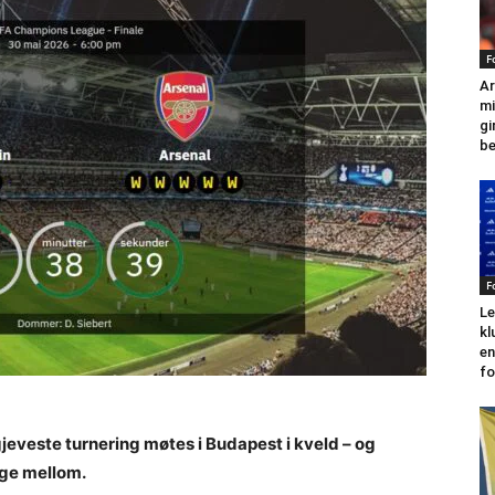
F
Ar
mi
gi
be
F
Le
kl
en
fo
jeveste turnering møtes i Budapest i kveld – og
lge mellom.