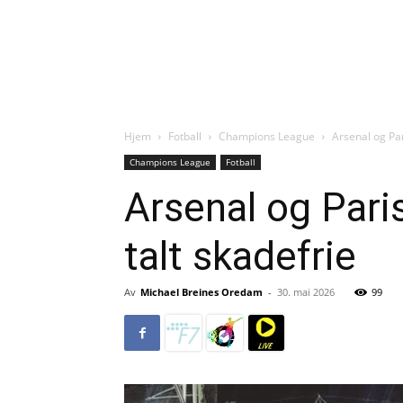
Hjem
Fotball
Champions League
Arsenal og Par
Champions League
Fotball
Arsenal og Paris
talt skadefrie
Av
Michael Breines Oredam
-
30. mai 2026
99