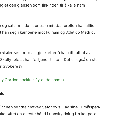
nglet den glansen som fikk noen til å kalle ham
 og satt inn i den sentrale midtbanerollen han alltid
 han seg i kampene mot Fulham og Atlético Madrid,
«føler seg normal igjen» etter å ha blitt tatt ut av
kelly føle at han fortjener tilliten. Det er også en stor
tor Gyökeres?
ny Gordon snakker flytende spansk
eld
nchen sendte Matvey Safonov sju av sine 11 målspark
 ikke løftet en eneste hånd i unnskyldning fra keeperen.