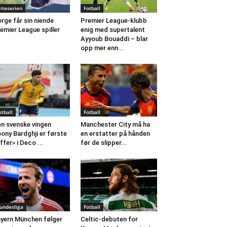
liteserien
Fotball
rge får sin niende
Premier League-klubb
emier League spiller
enig med supertalent
Ayyoub Bouaddi – blar
opp mer enn...
otball
Fotball
n svenske vingen
Manchester City må ha
ony Bardghji er første
en erstatter på hånden
ffer» i Deco ...
før de slipper...
undesliga
Fotball
yern München følger
Celtic-debuten for