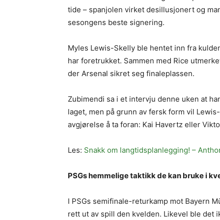
tide – spanjolen virket desillusjonert og ma
sesongens beste signering.
Myles Lewis-Skelly ble hentet inn fra kulden
har foretrukket. Sammen med Rice utmerket
der Arsenal sikret seg finaleplassen.
Zubimendi sa i et intervju denne uken at han 
laget, men på grunn av fersk form vil Lewis-S
avgjørelse å ta foran: Kai Havertz eller Vik
Les:
Snakk om langtidsplanlegging! – Antho
PSGs hemmelige taktikk de kan bruke i kv
I PSGs semifinale-returkamp mot Bayern Mü
rett ut av spill den kvelden. Likevel ble det