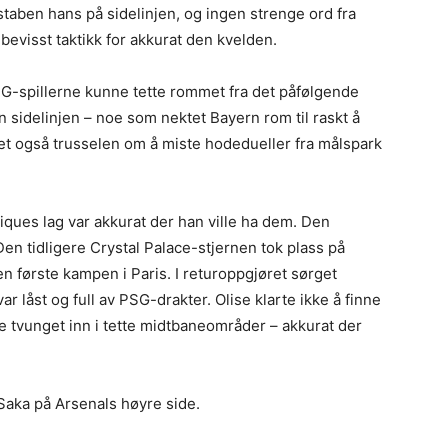
staben hans på sidelinjen, og ingen strenge ord fra
evisst taktikk for akkurat den kvelden.
PSG-spillerne kunne tette rommet fra det påfølgende
n sidelinjen – noe som nektet Bayern rom til raskt å
net også trusselen om å miste hodedueller fra målspark
iques lag var akkurat der han ville ha dem. Den
en tidligere Crystal Palace-stjernen tok plass på
n første kampen i Paris. I returoppgjøret sørget
r låst og full av PSG-drakter. Olise klarte ikke å finne
le tvunget inn i tette midtbaneområder – akkurat der
aka på Arsenals høyre side.