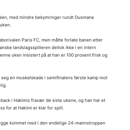
nalen, med mindre bekymringer rundt Ousmane
 uken.
aborivalen Paris FC, men måtte forlate banen etter
nske landslagsspilleren deltok ikke i en intern
nne uken insistert på at han er 100 prosent frisk og
ro seg en muskelskade i semifinalens første kamp mot
lig.
back i Hakimis fravær de siste ukene, og han har et
s for at Hakimi er klar for spill.
begge kommet med i den endelige 24-mannstroppen