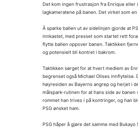
Det kom ingen frustrasjon fra Enrique eller 
lagkameratene på banen. Det virket som en b
Å sparke ballen ut av sidelinjen gjorde at 
innkastet, med presset som startet rett fora
flytte ballen oppover banen. Taktikken fjer
og potensielt bli kontret i bakrom.
Taktikken sørget for at hvert medlem av Enr
begrenset også Michael Olises innflytelse. D
høyresiden av Bayerns angrep og herjet i de
målspark-rutinen for at hans side av banen va
rommet han trives i på kontringer, og han b
PSG ønsket ham.
PSG håper å gjøre det samme med Bukayo S