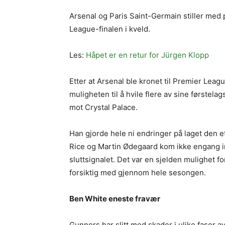
Arsenal og Paris Saint-Germain stiller med p
League-finalen i kveld.
Les:
Håpet er en retur for Jürgen Klopp
Etter at Arsenal ble kronet til Premier Lea
muligheten til å hvile flere av sine førstel
mot Crystal Palace.
Han gjorde hele ni endringer på laget den 
Rice og Martin Ødegaard kom ikke engang inn
sluttsignalet. Det var en sjelden mulighet fo
forsiktig med gjennom hele sesongen.
Ben White eneste fravær
Gunners har slitt med skader i ulike faser 