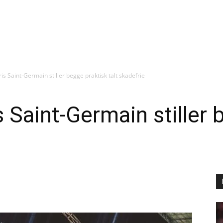
is Saint-Germain stiller begge praktisk talt skadefrie
 Saint-Germain stiller 