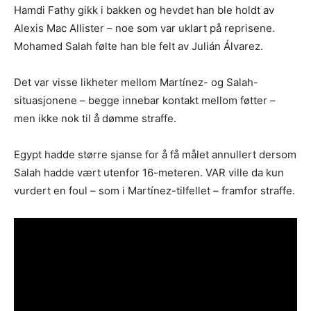
Hamdi Fathy gikk i bakken og hevdet han ble holdt av
Alexis Mac Allister – noe som var uklart på reprisene.
Mohamed Salah følte han ble felt av Julián Álvarez.
Det var visse likheter mellom Martínez- og Salah-
situasjonene – begge innebar kontakt mellom føtter –
men ikke nok til å dømme straffe.
Egypt hadde større sjanse for å få målet annullert dersom
Salah hadde vært utenfor 16-meteren. VAR ville da kun
vurdert en foul – som i Martínez-tilfellet – framfor straffe.