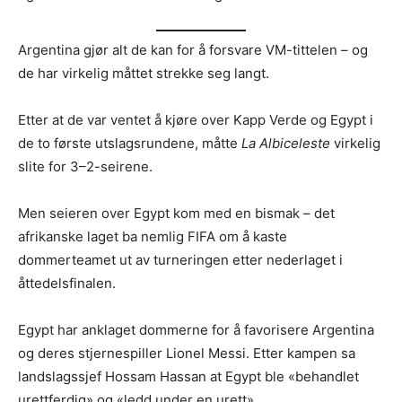
Argentina gjør alt de kan for å forsvare VM-tittelen – og
de har virkelig måttet strekke seg langt.
Etter at de var ventet å kjøre over Kapp Verde og Egypt i
de to første utslagsrundene, måtte
La Albiceleste
virkelig
slite for 3–2-seirene.
Men seieren over Egypt kom med en bismak – det
afrikanske laget ba nemlig FIFA om å kaste
dommerteamet ut av turneringen etter nederlaget i
åttedelsfinalen.
Egypt har anklaget dommerne for å favorisere Argentina
og deres stjernespiller Lionel Messi. Etter kampen sa
landslagssjef Hossam Hassan at Egypt ble «behandlet
urettferdig» og «ledd under en urett».