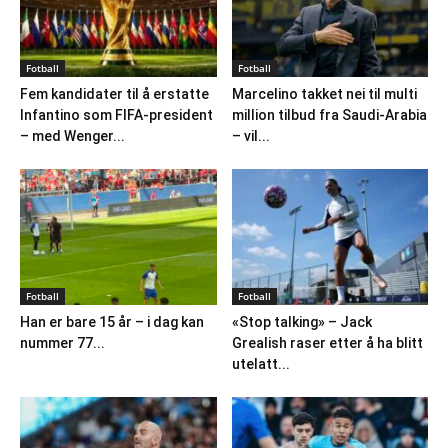
Fotball
Fotball
Fem kandidater til å erstatte
Marcelino takket nei til multi
Infantino som FIFA-president
million tilbud fra Saudi-Arabia
– med Wenger...
– vil...
Fotball
Fotball
Han er bare 15 år – i dag kan
«Stop talking» – Jack
nummer 77...
Grealish raser etter å ha blitt
utelatt...