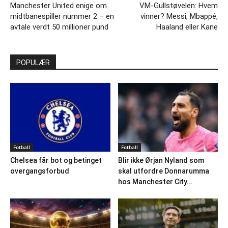
Manchester United enige om
VM-Gullstøvelen: Hvem
midtbanespiller nummer 2 – en
vinner? Messi, Mbappé,
avtale verdt 50 millioner pund
Haaland eller Kane
POPULÆR
Fotball
Fotball
Chelsea får bot og betinget
Blir ikke Ørjan Nyland som
overgangsforbud
skal utfordre Donnarumma
hos Manchester City...