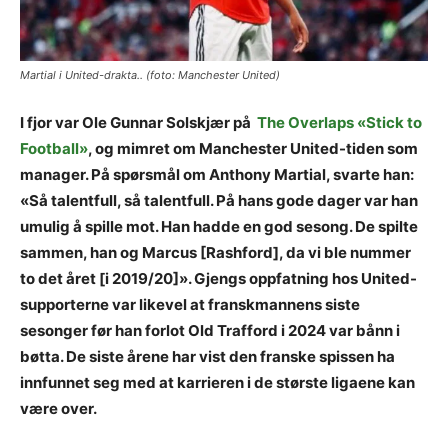
Martial i United-drakta.. (foto: Manchester United)
I fjor var Ole Gunnar Solskjær på
The Overlaps «Stick to
Football»
, og mimret om Manchester United-tiden som
manager. På spørsmål om Anthony Martial, svarte han:
«Så talentfull, så talentfull. På hans gode dager var han
umulig å spille mot. Han hadde en god sesong. De spilte
sammen, han og Marcus [Rashford], da vi ble nummer
to det året [i 2019/20]». Gjengs oppfatning hos United-
supporterne var likevel at franskmannens siste
sesonger før han forlot Old Trafford i 2024 var bånn i
bøtta. De siste årene har vist den franske spissen ha
innfunnet seg med at karrieren i de største ligaene kan
være over.