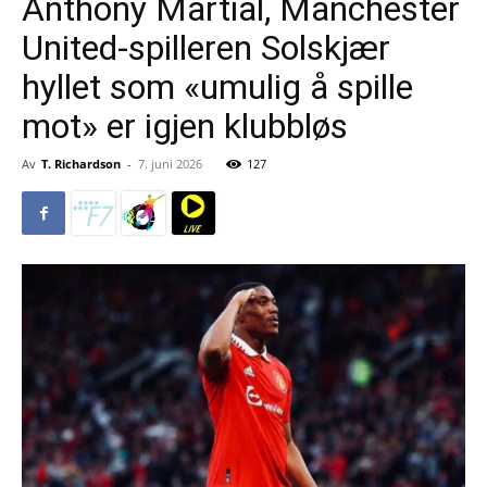
Anthony Martial, Manchester
United-spilleren Solskjær
hyllet som «umulig å spille
mot» er igjen klubbløs
Av
T. Richardson
-
7. juni 2026
127