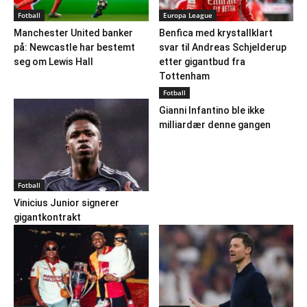
Fotball
Europa League
Manchester United banker
Benfica med krystallklart
på: Newcastle har bestemt
svar til Andreas Schjelderup
seg om Lewis Hall
etter gigantbud fra
Tottenham
Fotball
Gianni Infantino ble ikke
milliardær denne gangen
Fotball
Vinicius Junior signerer
gigantkontrakt