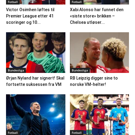
Fotball
Fotball
Victor Osimhen løftes til
Xabi Alonso har funnet den
Premier League etter 41
«siste store» brikken –
scoringer og 10...
Chelsea utløser...
Bundesliga
Bundesliga
Ørjan Nyland har signert! Skal
RB Leipzig digger sine to
fortsette suksessen fra VM
norske VM-helter!
Fotball
Fotball